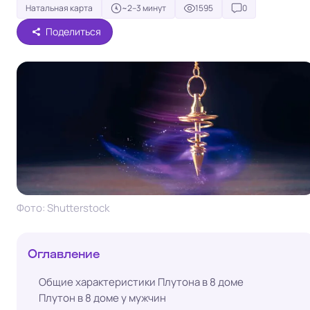
Натальная карта
~2–3 минут
1595
0
Поделиться
Фото: Shutterstock
Оглавление
Общие характеристики Плутона в 8 доме
Плутон в 8 доме у мужчин