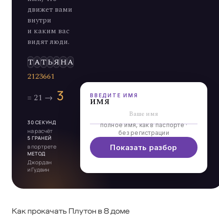
движет вами
внутри
и каким вас
видят люди.
Э
Л
Ь
Д
А
ВВЕДИТЕ ИМЯ
имя
30 СЕКУНД
полное имя, как в паспорте ·
на расчёт
без регистрации
5 ГРАНЕЙ
в портрете
Показать разбор
МЕТОД
Джордан
и Гудвин
Как прокачать Плутон в 8 доме