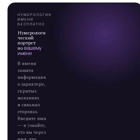
Я
А
7
НУМЕРОЛОГИЯ
ИМЕНИ ·
БЕСПЛАТНО
Нумерологи
ческий
портрет
по
вашему
имени
В имени
зашита
информация
о характере,
скрытых
желаниях
и сильных
сторонах.
Введите имя
— и узнайте,
кто вы через
имя, что