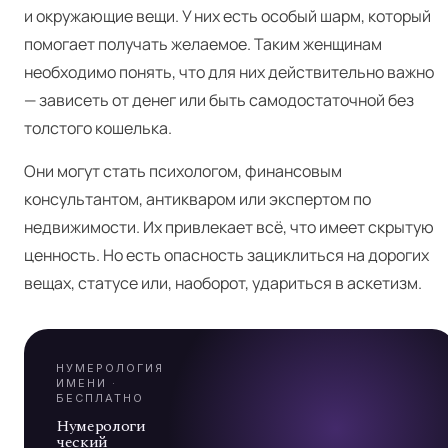
и окружающие вещи. У них есть особый шарм, который
помогает получать желаемое. Таким женщинам
необходимо понять, что для них действительно важно
— зависеть от денег или быть самодостаточной без
толстого кошелька.
Они могут стать психологом, финансовым
Я
консультантом, антикваром или экспертом по
недвижимости. Их привлекает всё, что имеет скрытую
ценность. Но есть опасность зациклиться на дорогих
А
вещах, статусе или, наоборот, удариться в аскетизм.
7
НУМЕРОЛОГИЯ
ИМЕНИ ·
БЕСПЛАТНО
Нумерологи
ческий