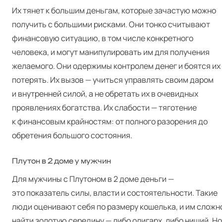
Их тянет к большим деньгам, которые зачастую можно
получить с большими рисками. Они тонко считывают
финансовую ситуацию, в том числе конкретного
человека, и могут манипулировать им для получения
желаемого. Они одержимы контролем денег и боятся их
потерять. Их вызов — учиться управлять своим даром
и внутренней силой, а не обретать их в очевидных
проявлениях богатства. Их слабости — тяготение
к финансовым крайностям: от полного разорения до
обретения большого состояния.
Плутон в 2 доме у мужчин
Для мужчины с Плутоном в 2 доме деньги —
это показатель силы, власти и состоятельности. Такие
люди оценивают себя по размеру кошелька, и им сложн
найти золотую середину — либо олигарх, либо нищий. Но