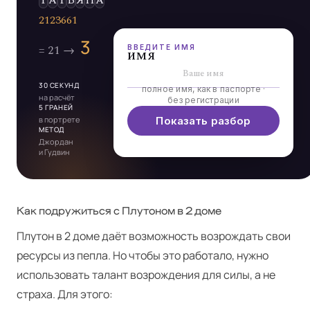
Э
Л
Ь
Д
А
ВВЕДИТЕ ИМЯ
имя
30 СЕКУНД
полное имя, как в паспорте ·
на расчёт
без регистрации
5 ГРАНЕЙ
в портрете
Показать разбор
МЕТОД
Джордан
и Гудвин
Как подружиться с Плутоном в 2 доме
Плутон в 2 доме даёт возможность возрождать свои
ресурсы из пепла. Но чтобы это работало, нужно
использовать талант возрождения для силы, а не
страха. Для этого: