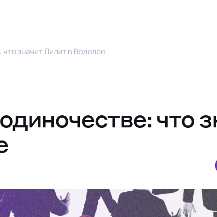
: что значит Лилит в Водолее
 одиночестве: что 
е