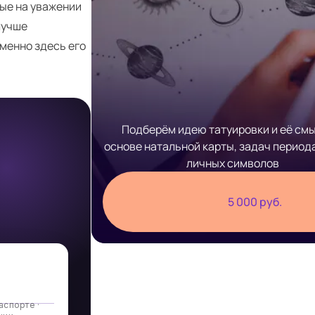
ые на уважении
лучше
менно здесь его
Подберём идею татуировки и её смы
основе натальной карты, задач период
личных символов
5 000 руб.
аспорте ·