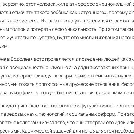
, вероятно, этот человек жил в атмосфере эмоциональной
огли отмечать такого ребёнка как «странного», поэтому с
быть вне системы. Из-за этого в душе поселился страх ока
ым толпой и потерять свою уникальность. При этом такой
т мучительное чувство, будто его мысли и желания непон
щим.
уна в Водолее часто проявляется в поведении людей как э
ая с асоциальностью. Именно она ради абстрактных принц
тупки, которые приводят к разрушению стабильных связей.
нно уничтожать долгосрочные дружеские отношения, бесс
овать конфликты, когда общение становится слишком тес
дивида привлекает всё необычное и футуристичное. Он жел
 передовых наук, технологий и социальных реформ. При эт
вать с коллегами из-за того, что они отвергли его идеи ил
ересными. Кармической задачей для него является необхо