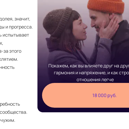
долея, значит,
ды и прогресса.
ть испытывает
х,
з-за этого
клятием.
Покажем, как вы влияете друг на друг
ённость
гармония и напряжение, и как стр
отношения легче
18 000 руб.
требность
 сообщества.
 чужим.