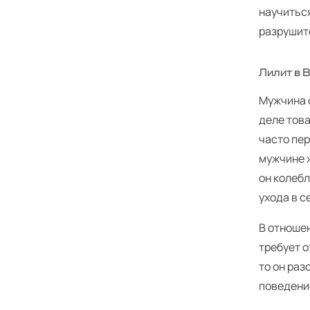
научитьс
разрушит
Лилит в 
Мужчина с
деле тов
часто пер
мужчине ж
он колеб
ухода в с
В отношен
требует о
то он ра
поведени