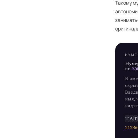
Я
Такому м
автономи
заниматьс
оригинал
НУМЕ
Нуме
по
ва
В име
скрыт
Введи
имя, 
видят
Т
А
Т
2
1
2
3
6