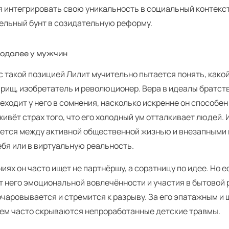
я интегрировать свою уникальность в социальный контекс
ельный бунт в созидательную реформу.
Водолее у мужчин
 такой позицией Лилит мучительно пытается понять, какой
арищ, изобретатель и революционер. Вера в идеалы братст
еходит у него в сомнения, насколько искренне он способен 
ивёт страх того, что его холодный ум отталкивает людей. 
лется между активной общественной жизнью и внезапными
ебя или в виртуальную реальность.
иях он часто ищет не партнёршу, а соратницу по идее. Но 
т него эмоциональной вовлечённости и участия в бытовой 
зочаровывается и стремится к разрыву. За его эпатажным 
ем часто скрываются непроработанные детские травмы.