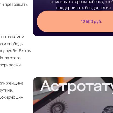
и сильные стороны ребёнка, что
т и превращать
поддерживать без давления
12 500 руб.
 он на самом
ва и свободы
к дружбе. В этом
Из-за этого
 периодами
если женщина
рутине,
и шокирующим