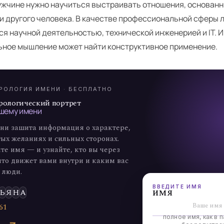
ужчине нужно научиться выстраивать отношения, основанн
и другого человека. В качестве профессиональной сферы 
я научной деятельностью, технической инженерией и IT. И
А
ьное мышление может найти конструктивное применение.
7
РОЛОГИЯ ИМЕНИ · БЕСПЛАТНО
рологический портрет
шему имени
ни зашита информация о характере,
ых желаниях и сильных сторонах.
те имя — и узнайте, кто вы через
что движет вами внутри и каким вас
 люди.
ВВЕДИТЕ ИМЯ
имя
Ь
Я
Н
А
6
1
полное имя, как в п