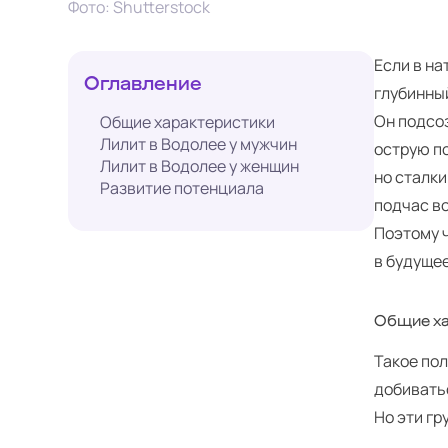
Фото: Shutterstock
Если в на
Оглавление
глубинный
Он подсо
Общие характеристики
Лилит в Водолее у мужчин
острую п
Лилит в Водолее у женщин
но сталки
Развитие потенциала
подчас в
Поэтому 
в будуще
Общие ха
Такое по
добивать
Но эти гр