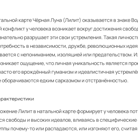
тальной карте Чёрная Луна (Лилит) оказывается в знаке Во
 конфликт у человека возникает вокруг достижения свобо
знательно разрушает эти свои устремления. Такая личнос
отребность в независимости, дружбе, революционных идея
вается с непониманием, изоляцией или предательством. И
озникает ощущение, что личная уникальность является про
часто его врождённый гуманизм и идеалистичная устремл
е оборачиваются едким сарказмом и отстранённостью.
рактеристики
ложение Лилит в натальной карте формирует у человека по
ся свободы и высоких идеалов, вливаясь в специфические
уппы почему-то или распадаются, или изгоняют его, считая