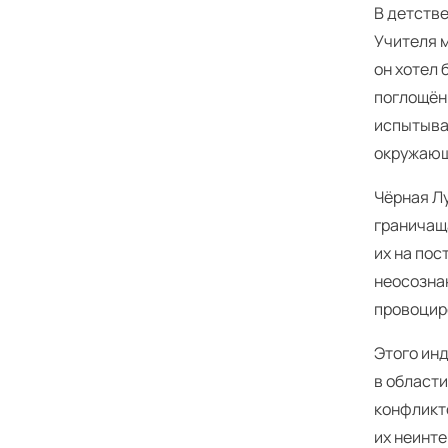
В детстве
Учителя м
он хотел 
поглощённ
испытывае
окружаю
Чёрная Л
граничащ
их на пос
неосозна
провоцир
Этого ин
в области
конфликто
их неинт