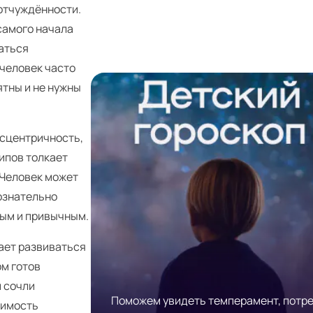
 отчуждённости.
 самого начала
заться
 человек часто
ятны и не нужны
ксцентричность,
ипов толкает
 Человек может
ознательно
ным и привычным.
ает развиваться
ом готов
и сочли
Поможем увидеть темперамент, потр
димость