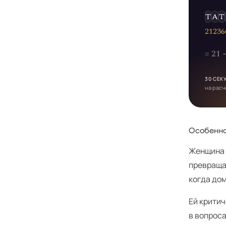
Т
А
Т
2
1
2
3
6
= 21
30 СЕК
на расч
Особенно
Женщина с
превраща
когда дом
Ей критич
в вопроса