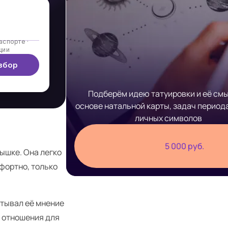
аспорте ·
ции
збор
Подберём идею татуировки и её смы
основе натальной карты, задач период
личных символов
5 000 руб.
ышке. Она легко
фортно, только
итывал её мнение
е отношения для