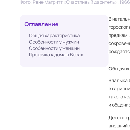
Фото: Рене Магритт «Счастливый даритель», 1966
В натальн
Оглавление
гороскопа
предкам, 
Общая характеристика
Особенности у мужчин
сокровен
Особенности у женщин
рождаетс
Прокачка 4 дома в Весах
Общая ха
Владыка 4
в гармон
такого че
и общени
Детство 
внешний 