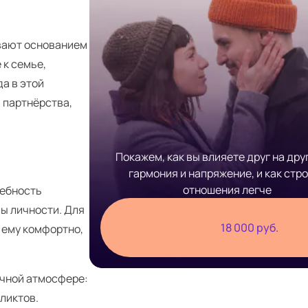
ывают основанием
 к семье,
да в этой
 партнёрства,
Покажем, как вы влияете друг на друг
гармония и напряжение, и как стр
отношения легче
ребность
ы личности. Для
18 000 руб.
 ему комфортно,
ичной атмосфере:
ликтов.