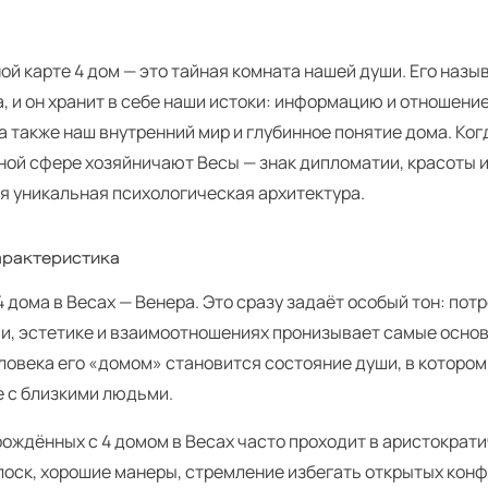
ой карте 4 дом — это тайная комната нашей души. Его наз
, и он хранит в себе наши истоки: информацию и отношение
а также наш внутренний мир и глубинное понятие дома. Ког
ной сфере хозяйничают Весы — знак дипломатии, красоты и
я уникальная психологическая архитектура.
рактеристика
 дома в Весах — Венера. Это сразу задаёт особый тон: пот
ии, эстетике и взаимоотношениях пронизывает самые основ
ловека его «домом» становится состояние души, в котором
е с близкими людьми.
рождённых с 4 домом в Весах часто проходит в аристократ
лоск, хорошие манеры, стремление избегать открытых конф