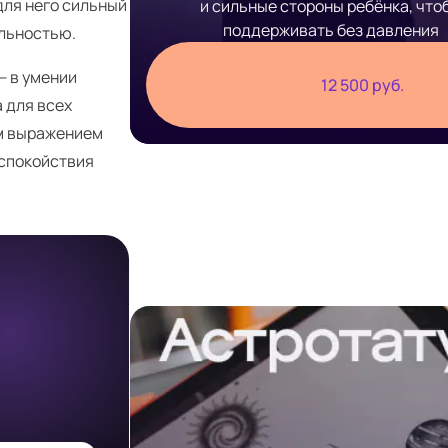
для него сильный
и сильные стороны ребёнка, что
поддерживать без давления
льностью.
— в умении
12 500 руб.
 для всех
ым выражением
 спокойствия