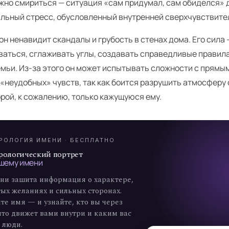
ужно смириться — ситуация «сам придумал, сам обиделся» 
льный стресс, обусловленный внутренней сверхчувствите
он ненавидит скандалы и грубость в стенах дома. Его сила 
ваться, сглаживать углы, создавать справедливые правила
емьи. Из-за этого он может испытывать сложности с прям
 «неудобных» чувств, так как боится разрушить атмосферу
А
орой, к сожалению, только кажущуюся ему.
7
РОЛОГИЯ ИМЕНИ · БЕСПЛАТНО
рологический портрет
шему имени
ни зашита информация о характере,
ых желаниях и сильных сторонах.
те имя — и узнайте, кто вы через
что движет вами внутри и каким вас
 люди.