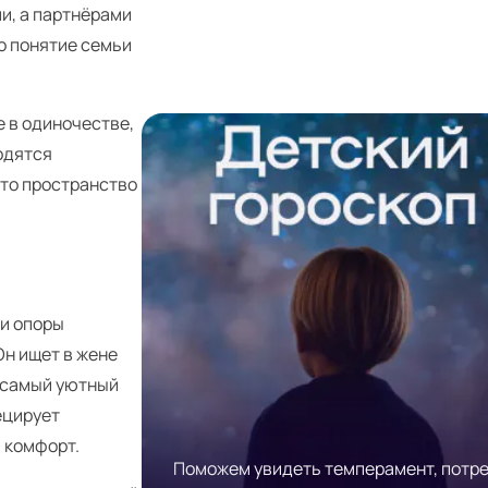
и, а партнёрами
о понятие семьи
 в одиночестве,
одятся
это пространство
 и опоры
Он ищет в жене
т самый уютный
ецирует
 комфорт.
Поможем увидеть темперамент, потр