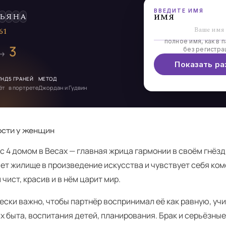
ВВЕДИТЕ ИМЯ
имя
Ь
Я
Н
А
6
1
полное имя, как в п
3
без регистра
 →
Показать ра
УНД
5 ГРАНЕЙ
МЕТОД
ёт
в портрете
Джордан и Гудвин
сти у женщин
 4 домом в Весах — главная жрица гармонии в своём гнёзд
ет жилище в произведение искусства и чувствует себя ком
 чист, красив и в нём царит мир.
ески важно, чтобы партнёр воспринимал её как равную, уч
х быта, воспитания детей, планирования. Брак и серьёзны