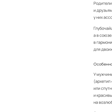
Родители
и друзья
у них ас
Глубочай
а в союзе
в гармон
для двоих
Особенно
У мужчины
(архетип 
или спутн
и красивы
на возлю