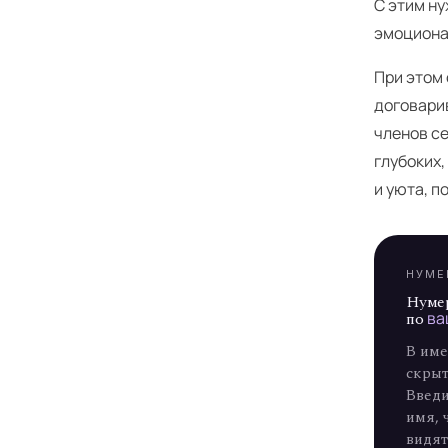
С этим н
эмоциона
При этом 
Я
договари
членов с
глубоких,
и уюта, п
НУМЕ
Нуме
по
ва
В име
скрыт
Введи
имя, 
видят