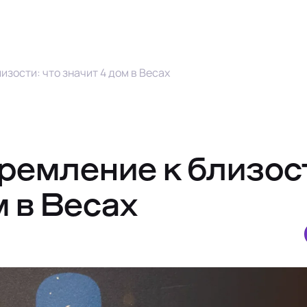
зости: что значит 4 дом в Весах
ремление к близос
м в Весах