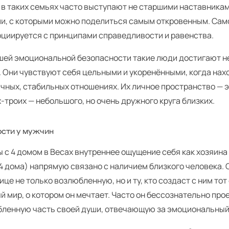
 в таких семьях часто выступают не старшими наставникам
ми, с которыми можно поделиться самым откровенным. Сам
социируется с принципами справедливости и равенства.
шей эмоциональной безопасности такие люди достигают не
. Они чувствуют себя цельными и укоренёнными, когда нах
ичных, стабильных отношениях. Их личное пространство — 
-троих — небольшого, но очень дружного круга близких.
сти у мужчин
 с 4 домом в Весах внутреннее ощущение себя как хозяина
4 дома) напрямую связано с наличием близкого человека. 
ице не только возлюбленную, но и ту, кто создаст с ним то
й мир, о котором он мечтает. Часто он бессознательно про
бленную часть своей души, отвечающую за эмоциональный