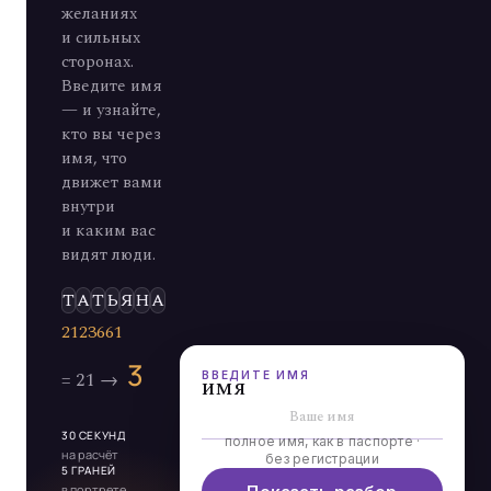
желаниях
и сильных
сторонах.
Введите имя
— и узнайте,
кто вы через
имя, что
движет вами
внутри
и каким вас
видят люди.
Э
Л
Ь
Д
ВВЕДИТЕ ИМЯ
имя
30 СЕКУНД
полное имя, как в паспорте ·
на расчёт
без регистрации
5 ГРАНЕЙ
в портрете