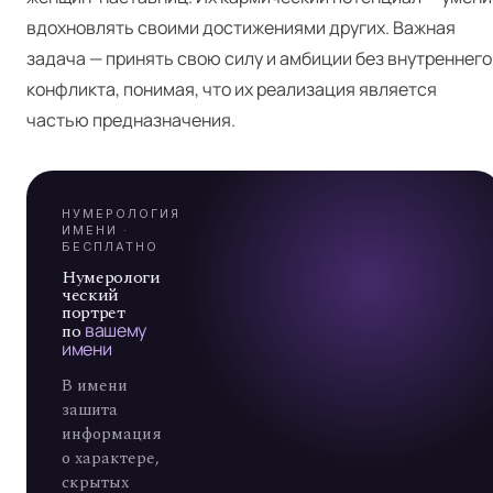
Я
вдохновлять своими достижениями других. Важная
задача — принять свою силу и амбиции без внутреннего
конфликта, понимая, что их реализация является
А
частью предназначения.
7
НУМЕРОЛОГИЯ
ИМЕНИ ·
БЕСПЛАТНО
Нумерологи
ческий
портрет
по
вашему
имени
В имени
зашита
информация
о характере,
скрытых