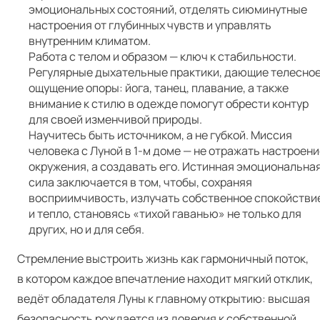
эмоциональных состояний, отделять сиюминутные
настроения от глубинных чувств и управлять
внутренним климатом.
Работа с телом и образом — ключ к стабильности.
Регулярные дыхательные практики, дающие телесно
ощущение опоры: йога, танец, плавание, а также
внимание к стилю в одежде помогут обрести контур
для своей изменчивой природы.
Научитесь быть источником, а не губкой. Миссия
человека с Луной в 1‑м доме — не отражать настроени
окружения, а создавать его. Истинная эмоциональна
сила заключается в том, чтобы, сохраняя
восприимчивость, излучать собственное спокойстви
и тепло, становясь «тихой гаванью» не только для
других, но и для себя.
Стремление выстроить жизнь как гармоничный поток,
в котором каждое впечатление находит мягкий отклик,
ведёт обладателя Луны к главному открытию: высшая
безопасность рождается из доверия к собственной