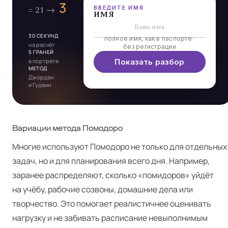
ВВЕДИТЕ ИМЯ
имя
30 СЕКУНД
полное имя, как в паспорте ·
на расчёт
без регистрации
5 ГРАНЕЙ
в портрете
Показать разбор
МЕТОД
Джордан
и Гудвин
Вариации метода Помодоро
Многие используют Помодоро не только для отдельных
задач, но и для планирования всего дня. Например,
заранее распределяют, сколько «помидоров» уйдёт
на учёбу, рабочие созвоны, домашние дела или
творчество. Это помогает реалистичнее оценивать
нагрузку и не забивать расписание невыполнимым