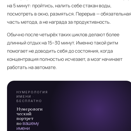
на 5 минут: пройтись, налить себе стакан воды,
посмотреть в окно, размяться. Перерыв — обязательна
часть метода, а не награда за продуктивность.
Обычно после четырёх таких циклов делают более
Я
длинный отдых на 15–30 минут. Именно такой ритм
помогает не доводить себя до состояния, когда
концентрация полностью исчезает, а мозг начинает
А
работать на автомате.
7
НУМЕРОЛОГИЯ
ИМЕНИ ·
БЕСПЛАТНО
Нумерологи
ческий
портрет
по
вашему
имени