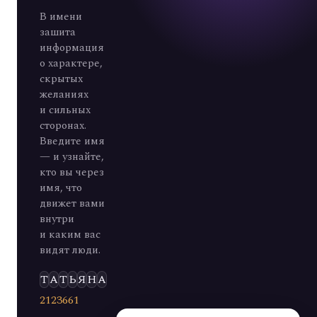
В имени
зашита
информация
о характере,
скрытых
желаниях
и сильных
сторонах.
Введите имя
— и узнайте,
кто вы через
имя, что
движет вами
внутри
и каким вас
видят люди.
Э
Л
Ь
Д
А
Р