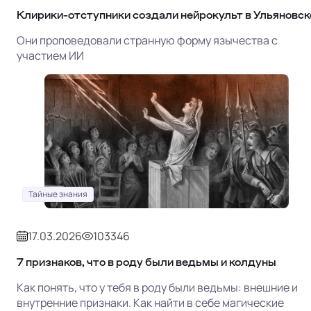
Клирики-отступники создали нейрокульт в Ульяновск
Они проповедовали странную форму язычества с
участием ИИ
Тайные знания
17.03.2026
103346
7 признаков, что в роду были ведьмы и колдуны
Как понять, что у тебя в роду были ведьмы: внешние и
внутренние признаки. Как найти в себе магические