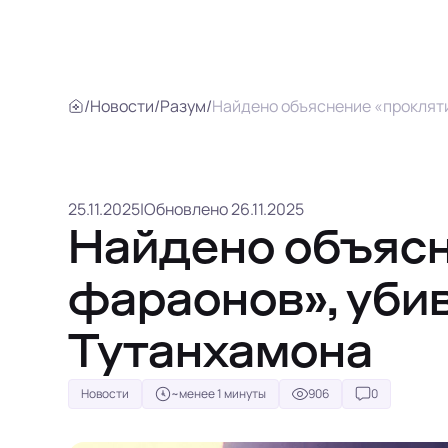
/
Новости
/
Разум
/
Найдено объяснение «проклят
25.11.2025
|
Обновлено 26.11.2025
Найдено объяс
фараонов», уб
Тутанхамона
Новости
~менее 1 минуты
906
0