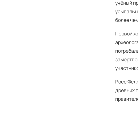
учёный пр
усыпальн
более чем
Первой ж
археолог
погребаль
замертво.
участник
Росс Фелл
древних 
правител