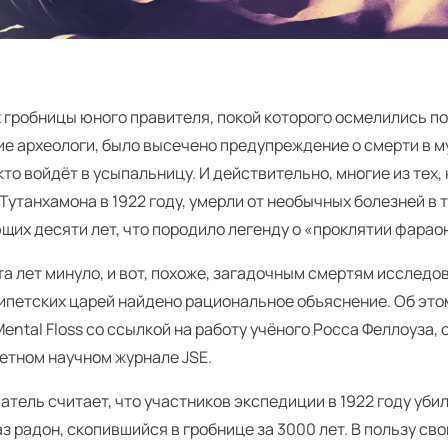
х гробницы юного правителя, покой которого осмелились п
ие археологи, было высечено предупреждение о смерти в м
кто войдёт в усыпальницу. И действительно, многие из тех,
Тутанхамона в 1922 году, умерли от необычных болезней в 
их десяти лет, что породило легенду о «проклятии фарао
а лет минуло, и вот, похоже, загадочным смертям исследо
ипетских царей найдено рациональное объяснение. Об эт
en­tal Floss со ссылкой на работу учёного Росса Феллоуза
етном научном журнале JSE.
тель считает, что участников экспедиции в 1922 году уби
аз радон, скопившийся в гробнице за 3000 лет. В пользу св