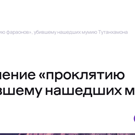
ию фараонов», убившему нашедших мумию Тутанхамона
нение «проклятию
ившему нашедших 