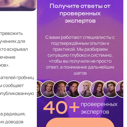
Получите ответы от
проверенных
экспертов
отревожить
С вами работают специалисты с
учениях для
подтверждённым опытом и
практикой. Мы разбираем
 кто вскрывал
ситуацию глубоко и системно,
течение
чтобы вы получили не просто
нов».
ответ, а понимание дальнейших
шагов
вателей гробниц
ом сообщает
, опубликованную
40+
проверенных
экспертов
ла радиация,
оих доводов