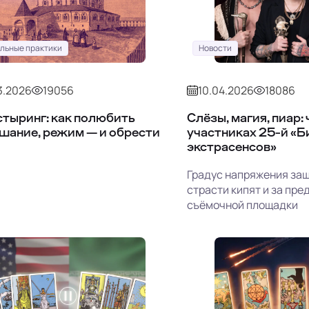
льные практики
Новости
3.2026
19056
10.04.2026
18086
тыринг: как полюбить
Слёзы, магия, пиар:
шание, режим — и обрести
участниках 25-й «
экстрасенсов»
Градус напряжения заш
страсти кипят и за пр
съёмочной площадки