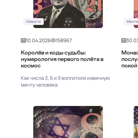
Новости
Мента
10.04.2026
158967
30.0
Королёв и коды судьбы:
Монас
нумерология первого полёта в
послу
космос
покой
Как числа 3, 6 и 9 воплотили извечную
мечту человека