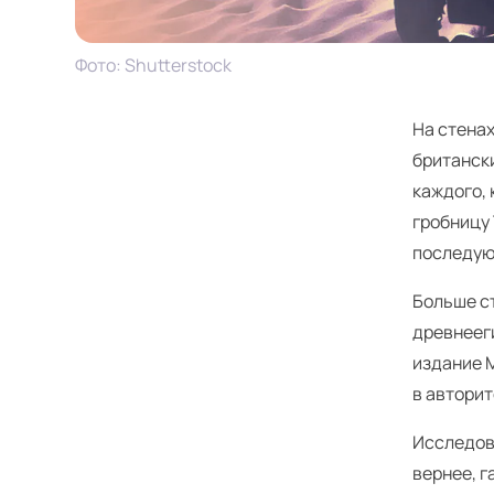
Фото: Shutterstock
На стена
британск
каждого, 
гробницу 
последующ
Больше ст
древнеег
издание M
в авторит
Исследова
вернее, г