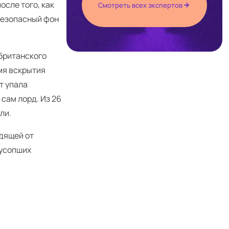
осле того, как
Смотреть всех экспертов
безопасный фон
британского
мя вскрытия
т упала
сам лорд. Из 26
ли.
одящей от
 усопших