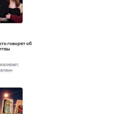
 что говорят об
Битвы
каливает,
еделами