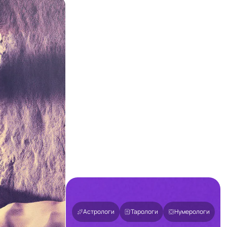
Астрологи
Тарологи
Нумерологи