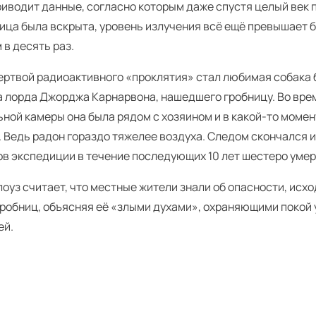
иводит данные, согласно которым даже спустя целый век п
ица была вскрыта, уровень излучения всё ещё превышает 
 в десять раз.
ертвой радиоактивного «проклятия» стал любимая собака 
а лорда Джорджа Карнарвона, нашедшего гробницу. Во вре
ной камеры она была рядом с хозяином и в какой-то момен
 Ведь радон гораздо тяжелее воздуха. Следом скончался и 
ов экспедиции в течение последующих 10 лет шестеро умер
оуз считает, что местные жители знали об опасности, исх
гробниц, объясняя её «злыми духами», охраняющими покой
ей.