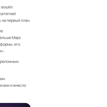
с вошёл
тратегией
 на первый план.
ые
Дальше Марс
 формы, его
я».
переломным
зан
ензии и внесло