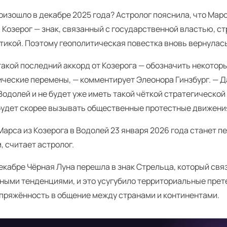
оизошло в декабре 2025 года? Астролог пояснила, что Мар
. Козерог — знак, связанный с государственной властью, с
тикой. Поэтому геополитическая повестка вновь вернулась
такой последний аккорд от Козерога — обозначить некотор
ические перемены, — комментирует Элеонора Гинзбург. — 
Водолей и не будет уже иметь такой чёткой стратегической
будет скорее вызывать общественные протестные движени
Марса из Козерога в Водолей 23 января 2026 года станет 
 считает астролог.
екабре Чёрная Луна перешла в знак Стрельца, который свя
ьными тенденциями, и это усугубило территориальные прет
пряжённость в общение между странами и континентами.