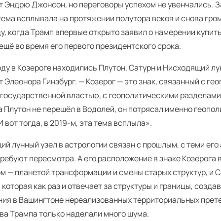
т Эндрю Джонсон, но переговоры успехом не увенчались. З
тема всплывала на протяжении полутора веков и снова гро
ду, когда Трамп впервые открыто заявил о намерении купит
ещё во время его первого президентского срока.
оду в Козероге находились Плутон, Сатурн и Нисходящий лу
 Элеонора Гинзбург. — Козерог — это знак, связанный с ге
 государственной властью, с геополитическими разделами
а Плутон не перешёл в Водолей, он потрясал именно геопо
И вот тогда, в 2019‑м, эта тема всплыла».
й лунный узел в астрологии связан с прошлым, с теми его
ребуют пересмотра. А его расположение в знаке Козерога 
ом — планетой трансформации и смены старых структур, и 
 которая как раз и отвечает за структуры и границы, созда
ния в Вашингтоне нереализованных территориальных прете
ва Трампа только наделали много шума.