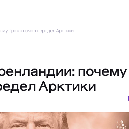
чему Трамп начал передел Арктики
Гренландии: почему
редел Арктики