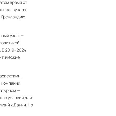
атем время от
мко зазвучала
ь Гренландию.
нный узел, —
ополитикой,
. В 2019–2024
литические
 аспектами,
в компании
Сатурном —
вало условия для
нзий к Дании. Но