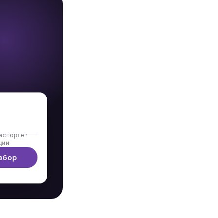
аспорте ·
ции
збор