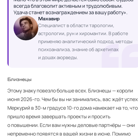
всегда благоволит активным и трудолюбивым. 
Удача станет вознаграждением за вашу работу».
Махавир
Специалист в области тарологии,
астрологии, рун и хиромантии. В работе
применяю аналитический подход, методы
психоанализа, знание об архетипах
и дошах аюрведы.
Близнецы
Этому знаку повезло больше всех. Близнецы — короли
июня 2026-го. Чем бы вы ни занимались, вас ждёт успех
Меркурий в 30‑м градусе 10-го дома намекает на то, что
пришло время завершать проекты и просить
о повышении. Если вам нужны деловые партнёры — они
непременно появятся в вашей жизни в июне. Помимо