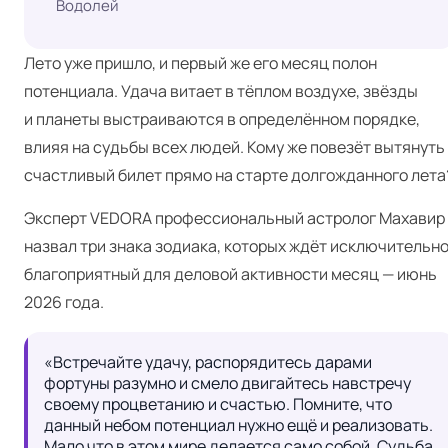
Водолей
Лето уже пришло, и первый же его месяц полон
потенциала. Удача витает в тёплом воздухе, звёзды
и планеты выстраиваются в определённом порядке,
влияя на судьбы всех людей. Кому же повезёт вытянуть
счастливый билет прямо на старте долгожданного лета
Эксперт VEDORA
профессиональный
астролог Махавир
назвал три знака зодиака, которых ждёт исключительн
благоприятный для деловой активности месяц — июнь
2026 года.
«Встречайте удачу, распорядитесь дарами 
фортуны разумно и смело двигайтесь навстречу 
своему процветанию и счастью. Помните, что 
данный небом потенциал нужно ещё и реализовать. 
Мало что в этом мире делается само собой. Судьба 