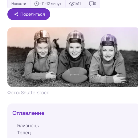
Новости
~11–12 минут
1411
0
Поделиться
Фото: Shutterstock
Оглавление
Близнецы
Телец