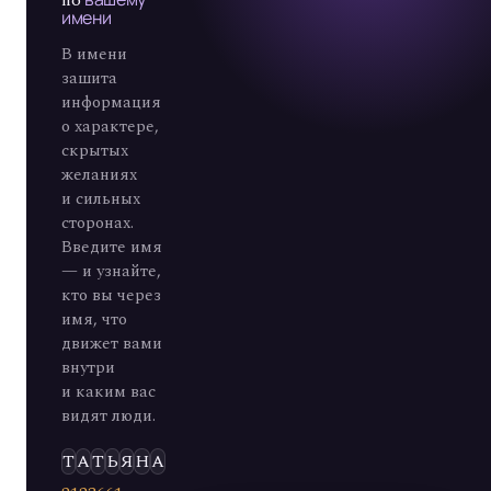
имени
В имени
зашита
информация
о характере,
скрытых
желаниях
и сильных
сторонах.
Введите имя
— и узнайте,
кто вы через
имя, что
движет вами
внутри
и каким вас
видят люди.
Э
Л
Ь
Д
А