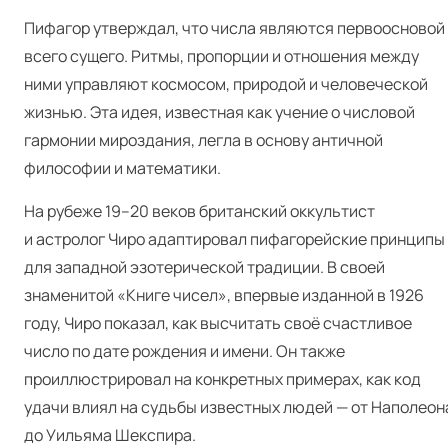
Пифагор утверждал, что числа являются первоосновой
всего сущего. Ритмы, пропорции и отношения между
ними управляют космосом, природой и человеческой
жизнью. Эта идея, известная как учение о числовой
гармонии мироздания, легла в основу античной
философии и математики.
На рубеже 19–20 веков британский оккультист
и астролог Чиро адаптировал пифагорейские принципы
для западной эзотерической традиции. В своей
знаменитой «Книге чисел», впервые изданной в 1926
году, Чиро показал, как высчитать своё счастливое
число по дате рождения и имени. Он также
проиллюстрировал на конкретных примерах, как код
удачи влиял на судьбы известных людей — от Наполеон
до Уильяма Шекспира.