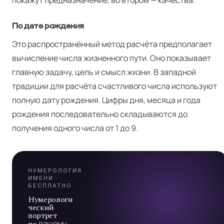
По дате рождения
Это распространённый метод расчёта предполагает
вычисление числа жизненного пути. Оно показывает
главную задачу, цель и смысл жизни. В западной
Я
традиции для расчёта счастливого числа используют
полную дату рождения. Цифры дня, месяца и года
рождения последовательно складываются до
А
получения одного числа от 1 до 9.
7
НУМЕРОЛОГИЯ
ИМЕНИ ·
БЕСПЛАТНО
Нумерологи
ческий
портрет
по
вашему