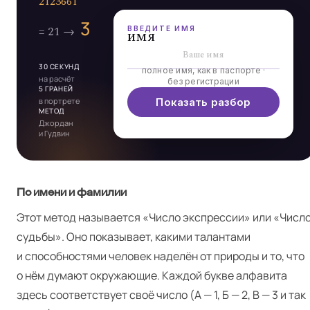
ВВЕДИТЕ ИМЯ
имя
30 СЕКУНД
полное имя, как в паспорте ·
на расчёт
без регистрации
5 ГРАНЕЙ
в портрете
Показать разбор
МЕТОД
Джордан
и Гудвин
По имени и фамилии
Этот метод называется «Число экспрессии» или «Числ
судьбы». Оно показывает, какими талантами
и способностями человек наделён от природы и то, что
о нём думают окружающие. Каждой букве алфавита
здесь соответствует своё число (А — 1, Б — 2, В — 3 и так