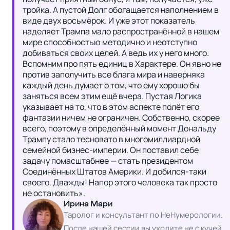
тройка. А пустой Долг обогащается наполнением в 
виде двух восьмёрок. И уже этот показатель 
наделяет Трампа мало распространённой в нашем 
мире способностью методично и неотступно 
добиваться своих целей. А ведь их у него много. 
Вспомним про пять единиц в Характере. Он явно не 
против заполучить все блага мира и наверняка 
каждый день думает о том, что ему хорошо бы 
заняться всем этим ещё вчера. Пустая Логика 
указывает на то, что в этом аспекте полёт его 
фантазии ничем не ограничен. Собственно, скорее 
всего, поэтому в определённый момент Дональду 
Трампу стало тесновато в многомиллиардной 
семейной бизнес-империи. Он поставил себе 
задачу помасштабнее — стать президентом 
Соединённых Штатов Америки. И добился-таки 
своего. Дважды! Напор этого человека так просто 
не остановить».
Ирина Мари
Таролог и консультант по НеНумерологии.
После нашей сессии вы уходите не с кучей