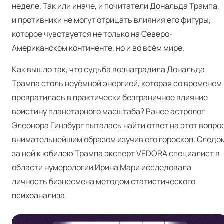
неделе. Так или иначе, и почитатели Дональда Трампа,
и противники не могут отрицать влияния его фигуры,
которое чувствуется не только на Северо-
Американском континенте, но и во всём мире.
Как вышло так, что судьба вознаградила Дональда
Трампа столь неуёмной энергией, которая со временем
превратилась в практически безграничное влияние
воистину планетарного масштаба? Ранее астролог
Элеонора Гинзбург пыталась найти ответ на этот вопрос
внимательнейшим образом изучив его
гороскоп
. Следо
за ней к юбилею Трампа эксперт VEDORA
специалист в
области нумерологии Ирина Мари
исследовала
личность бизнесмена методом статистического
психоанализа.