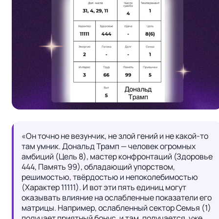
«Он точно не везунчик, не злой гений и не какой-то 
там умник. Дональд Трамп — человек огромных 
амбиций (Цель 8), мастер конфронтаций (Здоровье 
444, Память 99), обладающий упорством, 
решимостью, твёрдостью и непоколебимостью 
(Характер 11111). И вот эти пять единиц могут 
оказывать влияние на ослабленные показатели его 
матрицы. Например, ослабленный сектор Семья (1) 
получает приятный бонус, и там, получается, уже 