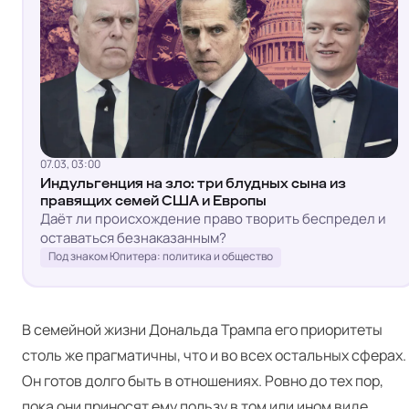
07.03, 03:00
Индульгенция на зло: три блудных сына из
правящих семей США и Европы
Даёт ли происхождение право творить беспредел и
оставаться безнаказанным?
Под знаком Юпитера: политика и общество
В
семейной жизни Дональда Трампа
его приоритеты
столь же прагматичны, что и во всех остальных сферах.
Он готов долго быть в отношениях. Ровно до тех пор,
пока они приносят ему пользу в том или ином виде.