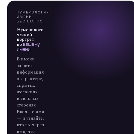
Я
А
7
НУМЕРОЛОГИЯ
ИМЕНИ ·
БЕСПЛАТНО
Нумерологи
ческий
портрет
по
вашему
имени
В имени
зашита
информация
о характере,
скрытых
желаниях
и сильных
сторонах.
Введите имя
— и узнайте,
кто вы через
имя, что