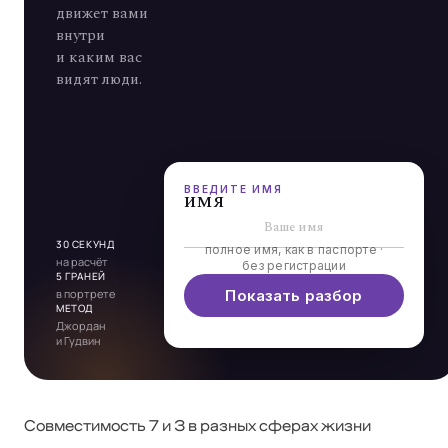
движет вами
внутри
и каким вас
видят люди.
Э
Л
Ь
Д
А
Р
5
4
4
3
ВВЕДИТЕ ИМЯ
имя
30 СЕКУНД
полное имя, как в паспорте ·
на расчёт
без регистрации
5 ГРАНЕЙ
в портрете
Показать разбор
МЕТОД
Джордан
и Гудвин
Совместимость 7 и 3 в разных сферах жизни