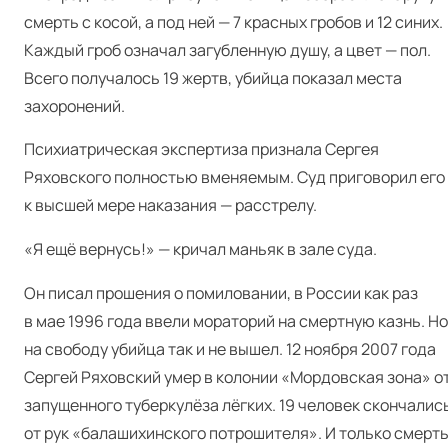
смерть с косой, а под ней — 7 красных гробов и 12 синих.
Каждый гроб означал загубленную душу, а цвет — пол.
Всего получалось 19 жертв, убийца показал места
захоронений.
Психиатрическая экспертиза признала Сергея
Ря
х
овского полностью вменяемым. Суд приговорил его
к высшей мере наказания — расстрелу.
«Я ещё вернусь!» — кричал маньяк в зале суда.
Он писал прошения о помиловании, в России как раз
в мае 1996 года ввели мораторий на смертную казнь. Но
на свободу убийца так и не вышел. 12 ноября 2007 года
Сергей Ряховский умер в колонии «Мордовская зона» о
запущенного туберкулёза лёгких. 19 человек скончалис
от рук «балашихинского потрошителя». И только смерт