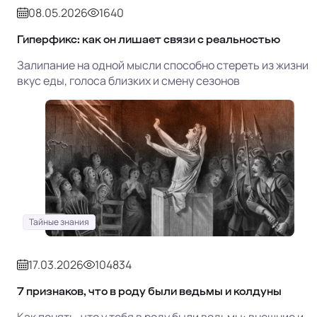
08.05.2026
1640
Гиперфикс: как он лишает связи с реальностью
Залипание на одной мысли способно стереть из жизни
вкус еды, голоса близких и смену сезонов
Тайные знания
17.03.2026
104834
7 признаков, что в роду были ведьмы и колдуны
Как понять, что у тебя в роду были ведьмы: внешние и