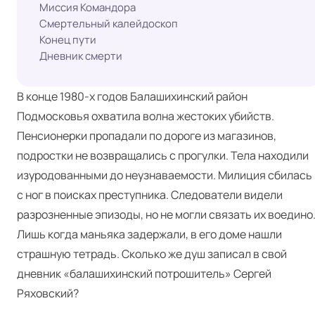
Миссия Командора
Смертельный калейдоскоп
Конец пути
Дневник смерти
В конце 1980‑х годов Балашихинский район
Подмосковья охватила волна жестоких убийств.
Пенсионерки пропадали по дороге из магазинов,
подростки не возвращались с прогулки. Тела находили
изуродованными до неузнаваемости. Милиция сбилась
с ног в поисках преступника. Следователи видели
разрозненные эпизоды, но не могли связать их воедино
Лишь когда маньяка задержали, в его доме нашли
страшную тетрадь. Сколько же душ записал в свой
дневник «балашихинский потрошитель» Сергей
Ряховский?