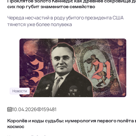
Проклятое золото Кеннеди: как древнее сокровище д
сих пор губит знаменитое семейство
Череда несчастий в роду убитого президента США
тянется уже более полувека
Новости
10.04.2026
159481
Королёв и коды судьбы: нумерология первого полёта 
космос