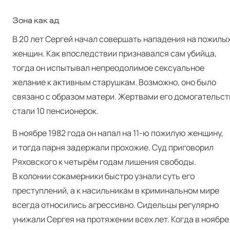
Зона как ад
В 20 лет Сергей начал совершать нападения на пожилы
женщин. Как впоследствии признавался сам убийца,
тогда он испытывал непреодолимое сексуальное
желание к активным старушкам. Возможно, оно было
связано с образом матери. Жертвами его домогательст
стали 10 пенсионерок.
В ноябре 1982 года он напал на 11‑ю пожилую женщину,
и тогда парня задержали прохожие. Суд приговорил
Ряховского к четырём годам лишения свободы.
В колонии сокамерники быстро узнали суть его
преступлений, а к насильникам в криминальном мире
всегда относились агрессивно. Сидельцы регулярно
унижали Сергея на протяжении всех лет. Когда в ноябре