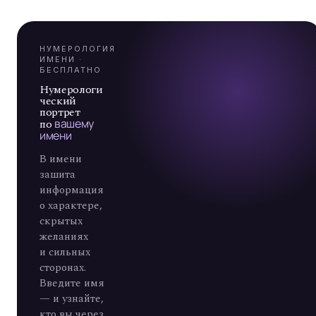
Я
А
7
НУМЕРОЛОГИЯ
ИМЕНИ ·
БЕСПЛАТНО
Нумерологи
ческий
портрет
по
вашему
имени
В имени
зашита
информация
о характере,
скрытых
желаниях
и сильных
сторонах.
Введите имя
— и узнайте,
кто вы через