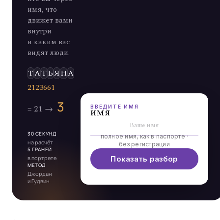
имя, что
движет вами
внутри
и каким вас
видят люди.
Э
Л
Ь
Д
ВВЕДИТЕ ИМЯ
имя
30 СЕКУНД
полное имя, как в паспорте ·
на расчёт
без регистрации
5 ГРАНЕЙ
в портрете
Показать разбор
МЕТОД
Джордан
и Гудвин