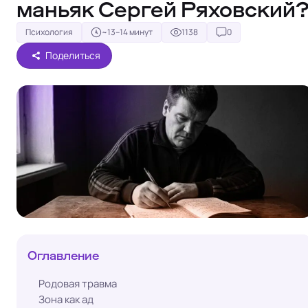
маньяк Сергей Ряховский
Психология
~13–14 минут
1138
0
Поделиться
Оглавление
Родовая травма
Зона как ад