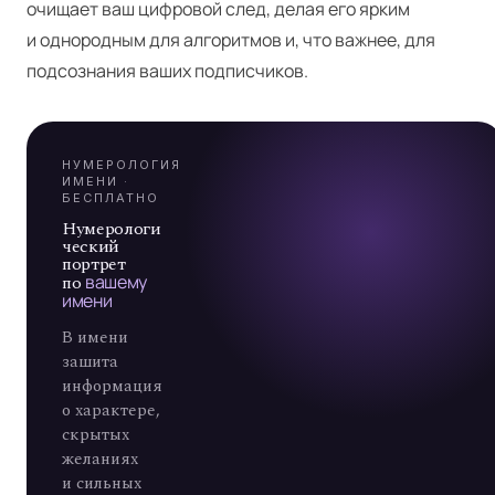
Я
очищает ваш цифровой след, делая его ярким
и однородным для алгоритмов и, что важнее, для
А
подсознания ваших подписчиков.
7
НУМЕРОЛОГИЯ
ИМЕНИ ·
БЕСПЛАТНО
Нумерологи
ческий
портрет
по
вашему
имени
В имени
зашита
информация
о характере,
скрытых
желаниях
и сильных