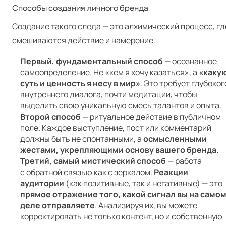
Способы создания личного бренда
Создание такого следа — это алхимический процесс, гд
смешиваются действие и намерение.
Первый, фундаментальный способ
— осознанное
самоопределение. Не «кем я хочу казаться», а
«каку
суть и ценность я несу в мир»
. Это требует глубоког
внутреннего диалога, почти медитации, чтобы
выделить свою уникальную смесь талантов и опыта.
Второй способ
— ритуальное действие в публичном
поле. Каждое выступление, пост или комментарий
должны быть не спонтанными, а
осмысленными
жестами, укрепляющими основу
вашего бренда.
Третий, самый мистический способ
— работа
с обратной связью как с зеркалом.
Реакции
аудитории
(как позитивные, так и негативные) — это
прямое отражение того, какой сигнал вы на само
деле отправляете
. Анализируя их, вы можете
корректировать не только контент, но и собственную