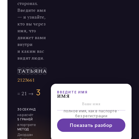
сторонах.
Введите имя
— и узнайте,
кто вы через
имя, что
движет вами
внутри
и каким вас
видят люди.
Э
Л
Ь
Д
ВВЕДИТЕ ИМЯ
имя
30 СЕКУНД
полное имя, как в паспорте ·
на расчёт
без регистрации
5 ГРАНЕЙ
в портрете
Показать разбор
МЕТОД
Джордан