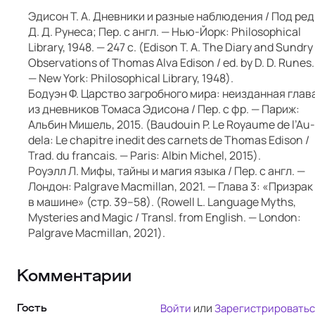
Эдисон Т. А. Дневники и разные наблюдения / Под ред
Д. Д. Рунеса; Пер. с англ. — Нью-Йорк: Philo­soph­i­cal
Library, 1948. — 247 с. (Edi­son T. A. The Diary and Sundry
Obser­va­tions of Thomas Alva Edi­son / ed. by D. D. Runes.
— New York: Philo­soph­i­cal Library, 1948).
Бодуэн Ф. Царство загробного мира: неизданная глав
из дневников Томаса Эдисона / Пер. с фр. — Париж:
Альбин Мишель, 2015. (Bau­douin P. Le Roy­aume de l’Au-
dela: Le chapitre ined­it des car­nets de Thomas Edi­son /
Trad. du fran­cais. — Paris: Albin Michel, 2015).
Роуэлл Л. Мифы, тайны и магия языка / Пер. с англ. —
Лондон: Pal­grave Macmil­lan, 2021. — Глава 3: «Призрак
в машине» (стр. 39–58). (Row­ell L. Lan­guage Myths,
Mys­ter­ies and Mag­ic / Transl. from Eng­lish. — Lon­don:
Pal­grave Macmil­lan, 2021).
Комментарии
или
Войти
Зарегистрироватьс
Гость