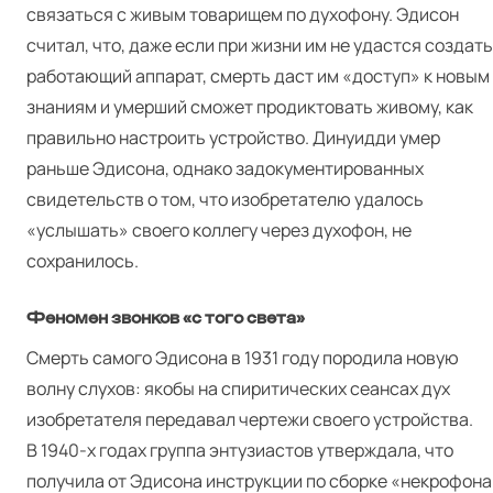
связаться с живым товарищем по духофону. Эдисон
считал, что, даже если при жизни им не удастся создать
работающий аппарат, смерть даст им «доступ» к новым
знаниям и умерший сможет продиктовать живому, как
правильно настроить устройство. Динуидди умер
раньше Эдисона, однако задокументированных
свидетельств о том, что изобретателю удалось
«услышать» своего коллегу через духофон, не
сохранилось.
Феномен звонков «с того света»
Смерть самого Эдисона в 1931 году породила новую
волну слухов: якобы на спиритических сеансах дух
изобретателя передавал чертежи своего устройства.
В 1940‑х годах группа энтузиастов утверждала, что
получила от Эдисона инструкции по сборке «некрофона