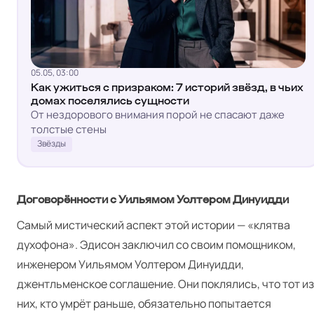
05.05, 03:00
Как ужиться с призраком: 7 историй звёзд, в чьих
домах поселялись сущности
От нездорового внимания порой не спасают даже
толстые стены
Звёзды
Договорённости с Уильямом Уолтером Динуидди
Самый мистический аспект этой истории — «клятва
духофона». Эдисон заключил со своим помощником,
инженером Уильямом Уолтером Динуидди,
джентльменское соглашение. Они поклялись, что тот из
них, кто умрёт раньше, обязательно попытается