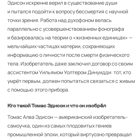
Эдисон искренне верил в существование души
и пытался подойти к вопросу бессмертия с научной
точки зрения. Работа над духофоном велась
параллельно с усовершенствованием фонографа
и базировалась на теории о «жизненных единицах» —
мельчайших частицах материи, сохраняющих
информацию о личности после смерти физического
тела. Изобретатель даже заключил договор со своим
ассистентом Уильямом Уолтером Динуидди: тот, кто
умрёт первым, должен попытаться связаться с живым
с помощью этого прибора.
Кто такой Томас Эдисон и что он изобрёл
Томас Алва Эдисон — американский изобретатель-
самоучка, один из самых плодовитых гениев
промышленной эпохи, который виртуозно превращал