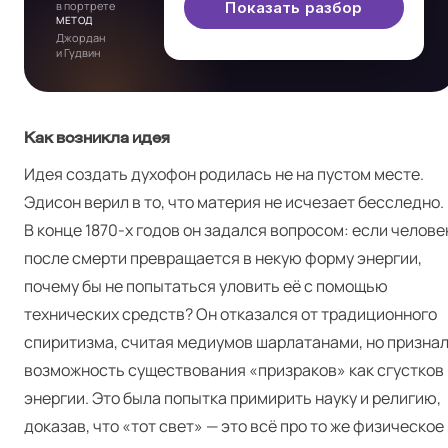
в портрете
Показать разбор
МЕТОД
Джордан
и Гудвин
Как возникла идея
Идея создать духофон родилась не на пустом месте.
Эдисон верил в то, что материя не исчезает бесследно.
В конце 1870‑х годов он задался вопросом: если челове
после смерти превращается в некую форму энергии,
почему бы не попытаться уловить её с помощью
технических средств? Он отказался от традиционного
спиритизма, считая медиумов шарлатанами, но призна
возможность существования «призраков» как сгустков
энергии. Это была попытка примирить науку и религию,
доказав, что «тот свет» — это всё про то же физическое