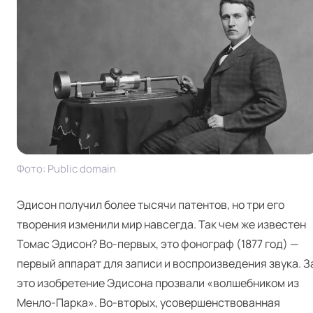
Фото: Pub­lic domain
Эдисон получил более тысячи патентов, но три его
творения изменили мир навсегда. Так чем же известен
Томас Эдисон? Во-первых, это фонограф (1877 год) —
первый аппарат для записи и воспроизведения звука. З
это изобретение Эдисона прозвали «волшебником из
Менло-Парка». Во-вторых, усовершенствованная