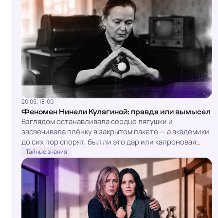
20.05, 18:00
Феномен Нинели Кулагиной: правда или вымысел
Взглядом останавливала сердце лягушки и
засвечивала плёнку в закрытом пакете — а академики
до сих пор спорят, был ли это дар или капроновая
нитка
Тайные знания