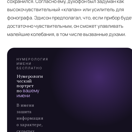
сохранился. Согласно ему, духофон был задуман как
Я
высокочувствительный «клапан» или усилитель для
фонографа. Эдисон предполагал, что, если прибор буде
достаточно чувствительным, он сможет улавливать
А
малейшие колебания, в том числе вызванные духами.
7
НУМЕРОЛОГИЯ
ИМЕНИ ·
БЕСПЛАТНО
Нумерологи
ческий
портрет
по
вашему
имени
В имени
зашита
информация
о характере,
скрытых