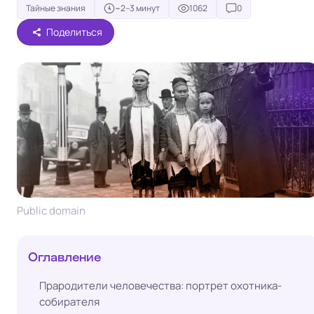
Тайные знания
~2–3 минут
1062
0
Поделиться
Public domain
Оглавление
Прародители человечества: портрет охотника-
собирателя