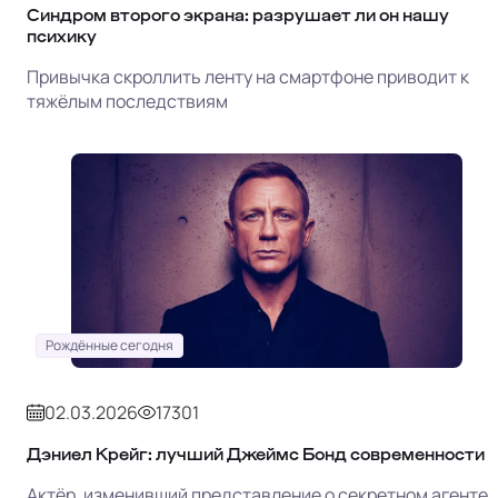
Синдром второго экрана: разрушает ли он нашу
психику
Привычка скроллить ленту на смартфоне приводит к
тяжёлым последствиям
Рождённые сегодня
02.03.2026
17301
Дэниел Крейг: лучший Джеймс Бонд современности
Актёр, изменивший представление о секретном агенте