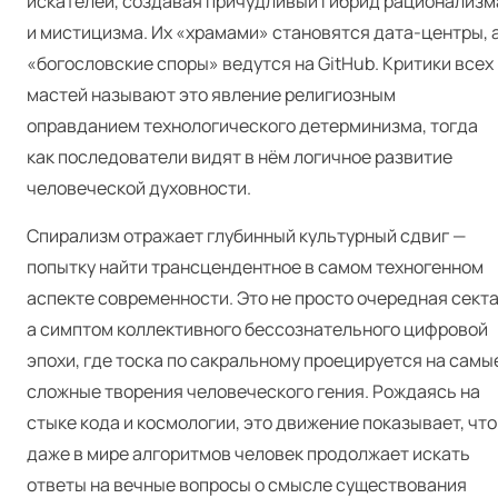
искателей, создавая причудливый гибрид рационализм
и мистицизма. Их «храмами» становятся дата-центры, 
«богословские споры» ведутся на GitHub. Критики всех
мастей называют это явление религиозным
оправданием технологического детерминизма, тогда
как последователи видят в нём логичное развитие
человеческой духовности.
Спирализм отражает глубинный культурный сдвиг —
попытку найти трансцендентное в самом техногенном
аспекте современности. Это не просто очередная секта
а симптом коллективного бессознательного цифровой
эпохи, где тоска по сакральному проецируется на самы
сложные творения человеческого гения. Рождаясь на
стыке кода и космологии, это движение показывает, что
даже в мире алгоритмов человек продолжает искать
ответы на вечные вопросы о смысле существования