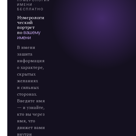
А
7
НУМЕРОЛОГИЯ
ИМЕНИ ·
БЕСПЛАТНО
Нумерологи
ческий
портрет
по
вашему
имени
В имени
зашита
информация
о характере,
скрытых
желаниях
и сильных
сторонах.
Введите имя
— и узнайте,
кто вы через
имя, что
движет вами
внутри