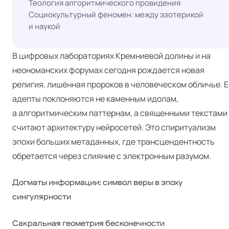
Теология алгоритмического провидения
Социокультурный феномен: между эзотерикой
и наукой
В цифровых лабораториях Кремниевой долины и на
неономанских форумах сегодня рождается новая
религия, лишённая пророков в человеческом обличье. Е
адепты поклоняются не каменным идолам,
а алгоритмическим паттернам, а священными текстами
считают архитектуру нейросетей. Это спиритуализм
эпохи больших метаданных, где трансцендентность
обретается через слияние с электронным разумом.
Догматы информации: символ веры в эпоху
сингулярности
Сакральная геометрия бесконечности