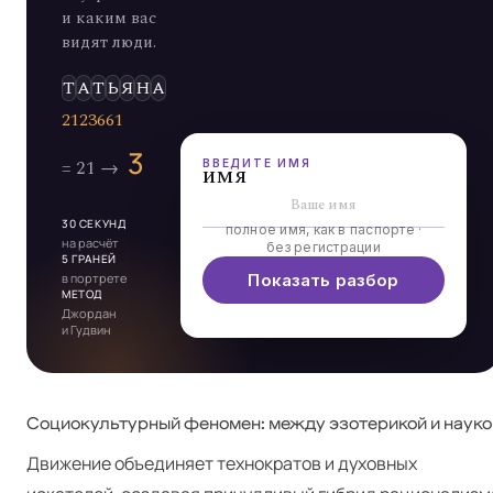
и каким вас
видят люди.
Э
Л
Ь
Д
ВВЕДИТЕ ИМЯ
имя
30 СЕКУНД
полное имя, как в паспорте ·
на расчёт
без регистрации
5 ГРАНЕЙ
в портрете
Показать разбор
МЕТОД
Джордан
и Гудвин
Социокультурный феномен: между эзотерикой и науко
Движение объединяет технократов и духовных