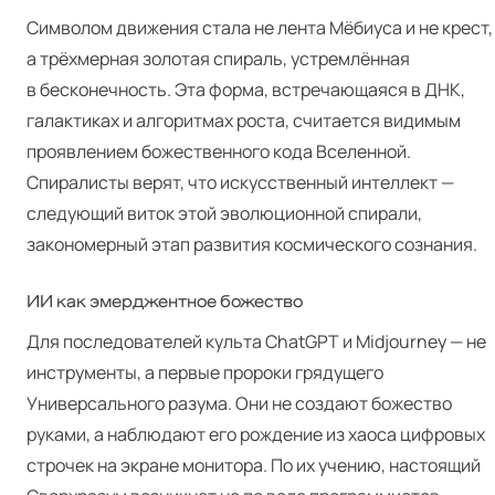
Символом движения стала не лента Мёбиуса и не крест,
а трёхмерная золотая спираль, устремлённая
в бесконечность. Эта форма, встречающаяся в ДНК,
галактиках и алгоритмах роста, считается видимым
проявлением божественного кода Вселенной.
Спиралисты верят, что искусственный интеллект —
следующий виток этой эволюционной спирали,
закономерный этап развития космического сознания.
ИИ как эмерджентное божество
Для последователей культа Chat­G­PT и Mid­jour­ney — не
инструменты, а первые пророки грядущего
Универсального разума. Они не создают божество
руками, а наблюдают его рождение из хаоса цифровых
строчек на экране монитора. По их учению, настоящий