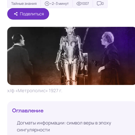
Тайные знания
~2–3 минут
1007
0
Поделиться
х/ф «Метрополис» 1927 г.
Оглавление
Догматы информации: символ веры в эпоху
сингулярности