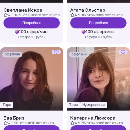
Светлана Искра
Агата Эльстер
4.99
/
130 отзывов
/
8 лет
опыта
4.9
/
115 отзывов
/
5 лет
опыта
Подробнее
Подробнее
100
сфер
/
мин.
100
сфер
/
мин.
1 сфера = 1 рубль
1 сфера = 1 рубль
оффлайн
оффлайн
Таро
Таро
Нумерология
Ева Бриз
Катерина Люксора
4.9
/
101 отзыв
/
10 лет
опыта
4.9
/
95 отзывов
/
6 лет
опыта