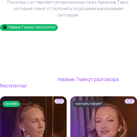
Расклад составляется при помощи трех Арканов Таро,
которые помогут получить подсказки в возникшей
ситуации.
Первые
7
минут бесплатно
Эксперты по таро онлайн
Избавьтесь от сомнений и найдите выход из волнующей
ситуации в разговоре с опытными таро-экспертами
Vedora. Мы не просим номер телефона, ваш диалог
пройдет внутри нашей платформы! Для новых
пользователей сервиса
первые
7
минут разговора
бесплатны!
онлайн
консультирует