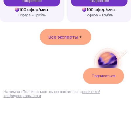
Подробнее
Подробнее
100
сфер
/
мин.
100
сфер
/
мин.
1 сфера = 1 рубль
1 сфера = 1 рубль
Все эксперты
Подпишитесь
на рассылку
Подписаться
Нажимая «Подписаться», вы соглашаетесь с
политикой
конфиденциальности