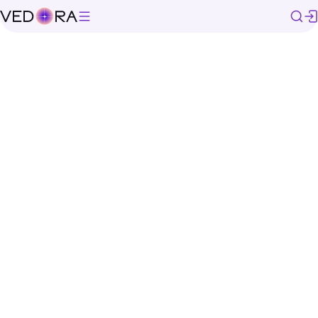
/
Все расклады
/
Гадание на ситуацию (3 карты)
Чтобы выбрать карту, сформулируйте
свой вопрос