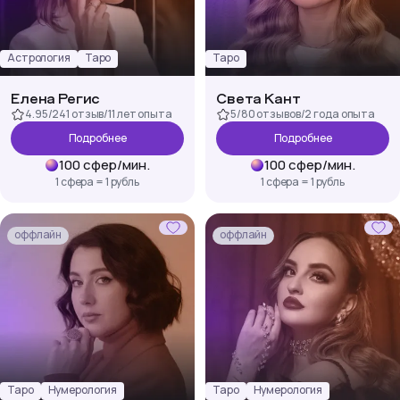
Астрология
Таро
Таро
Елена Регис
Света Кант
4.95
/
241 отзыв
/
11 лет
опыта
5
/
80 отзывов
/
2 года
опыта
Подробнее
Подробнее
100
сфер
/
мин.
100
сфер
/
мин.
1 сфера = 1 рубль
1 сфера = 1 рубль
оффлайн
оффлайн
Таро
Нумерология
Таро
Нумерология