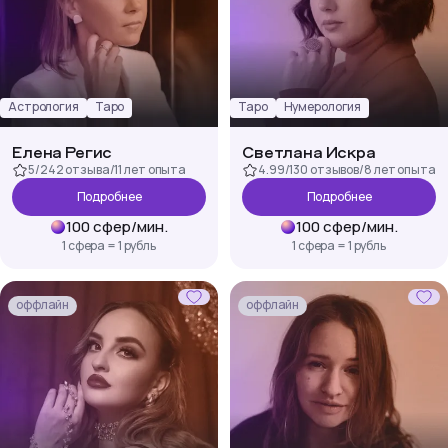
Астрология
Таро
Таро
Нумерология
Елена Регис
Светлана Искра
5
/
242 отзыва
/
11 лет
опыта
4.99
/
130 отзывов
/
8 лет
опыта
Подробнее
Подробнее
100
сфер
/
мин.
100
сфер
/
мин.
1 сфера = 1 рубль
1 сфера = 1 рубль
оффлайн
оффлайн