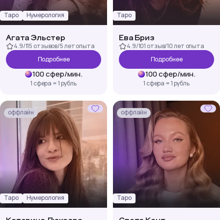
Таро
Нумерология
Таро
Агата Эльстер
Ева Бриз
4.9
/
115 отзывов
/
5 лет
опыта
4.9
/
101 отзыв
/
10 лет
опыта
Подробнее
Подробнее
100
сфер
/
мин.
100
сфер
/
мин.
1 сфера = 1 рубль
1 сфера = 1 рубль
оффлайн
оффлайн
Таро
Нумерология
Таро