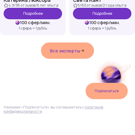
Катерина Люксора
Света Кант
4.9
/
95 отзывов
/
6 лет
опыта
5
/
80 отзывов
/
2 года
опыта
Подробнее
Подробнее
100
сфер
/
мин.
100
сфер
/
мин.
1 сфера = 1 рубль
1 сфера = 1 рубль
Все эксперты
Подпишитесь
на рассылку
Подписаться
Нажимая «Подписаться», вы соглашаетесь с
политикой
конфиденциальности