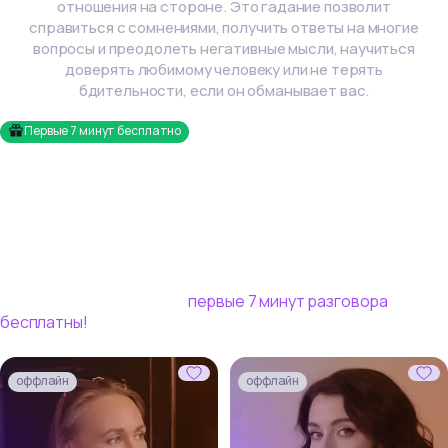
отношения на стороне. Это гадание позволит
справиться с сомнениями, получить ответы на многие
вопросы и преодолеть негативные мысли, научиться
доверять любимому человеку или не терять
бдительности, если он обманывает вас.
Первые
7
минут бесплатно
Эксперты по таро онлайн
Избавьтесь от сомнений и найдите выход из волнующей
ситуации в разговоре с опытными таро-экспертами
Vedora. Мы не просим номер телефона, ваш диалог
пройдет внутри нашей платформы! Для новых
пользователей сервиса
первые
7
минут разговора
бесплатны!
оффлайн
оффлайн