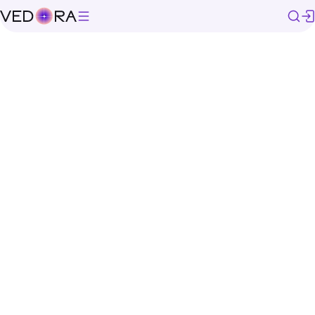
/
Все расклады
/
Есть ли у него другая?
Чтобы выбрать карту, сформулируйте
свой вопрос