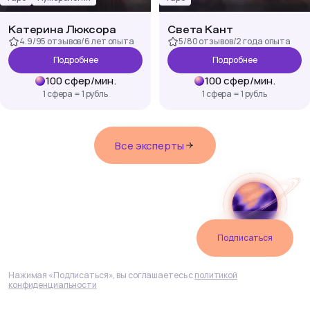
Катерина Люксора
Света Кант
4.9
/
95 отзывов
/
6 лет
опыта
5
/
80 отзывов
/
2 года
опыта
Подробнее
Подробнее
100
сфер
/
мин.
100
сфер
/
мин.
1 сфера = 1 рубль
1 сфера = 1 рубль
Все эксперты
Подпишитесь
на рассылку
Подписаться
Нажимая «Подписаться», вы соглашаетесь с
политикой
конфиденциальности