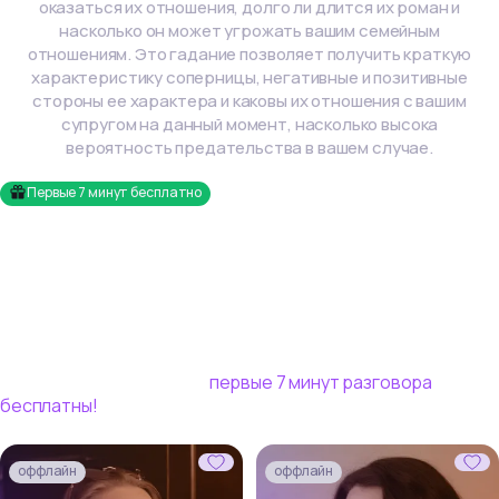
оказаться их отношения, долго ли длится их роман и
насколько он может угрожать вашим семейным
отношениям. Это гадание позволяет получить краткую
характеристику соперницы, негативные и позитивные
стороны ее характера и каковы их отношения с вашим
супругом на данный момент, насколько высока
вероятность предательства в вашем случае.
Первые
7
минут бесплатно
Эксперты по таро онлайн
Избавьтесь от сомнений и найдите выход из волнующей
ситуации в разговоре с опытными таро-экспертами
Vedora. Мы не просим номер телефона, ваш диалог
пройдет внутри нашей платформы! Для новых
пользователей сервиса
первые
7
минут разговора
бесплатны!
оффлайн
оффлайн