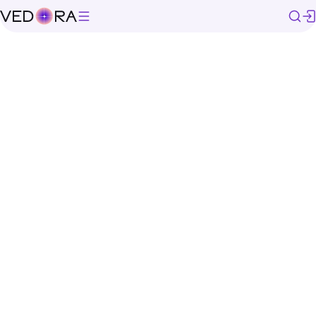
/
Все расклады
/
Гадание на любовницу мужа
Чтобы выбрать карту, сформулируйте
свой вопрос