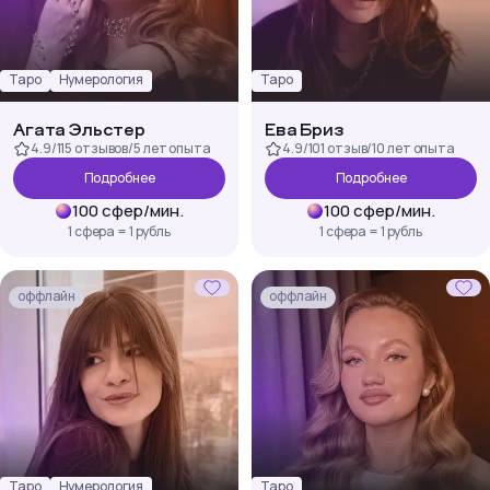
Таро
Нумерология
Таро
Агата Эльстер
Ева Бриз
4.9
/
115 отзывов
/
5 лет
опыта
4.9
/
101 отзыв
/
10 лет
опыта
Подробнее
Подробнее
100
сфер
/
мин.
100
сфер
/
мин.
1 сфера = 1 рубль
1 сфера = 1 рубль
оффлайн
оффлайн
Таро
Нумерология
Таро