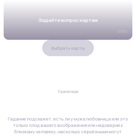
Задайте вопрос картам
0
/
100
Выбрать карты
О раскладе
Гадание на любовницу мужа
Гадание подскажет, есть ли у мужа любовница или это
только плод вашего воображения или недоверия к
близкому человеку, насколько серьёзными могут