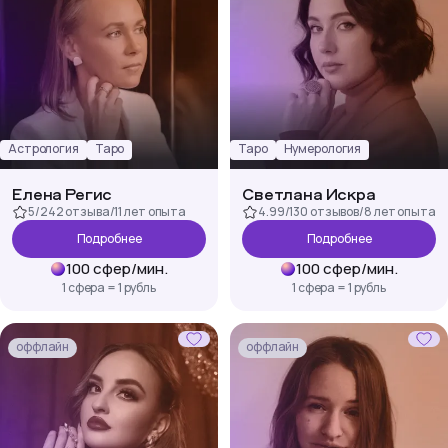
Астрология
Таро
Таро
Нумерология
Елена Регис
Светлана Искра
5
/
242 отзыва
/
11 лет
опыта
4.99
/
130 отзывов
/
8 лет
опыта
Подробнее
Подробнее
100
сфер
/
мин.
100
сфер
/
мин.
1 сфера = 1 рубль
1 сфера = 1 рубль
оффлайн
оффлайн