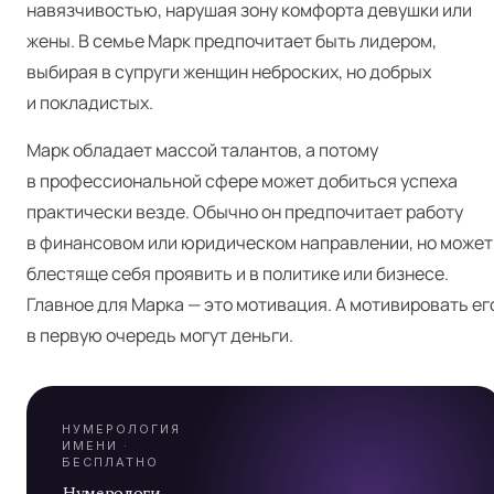
навязчивостью, нарушая зону комфорта девушки или
жены. В семье Марк предпочитает быть лидером,
выбирая в супруги женщин неброских, но добрых
и покладистых.
Марк обладает массой талантов, а потому
в профессиональной сфере может добиться успеха
практически везде. Обычно он предпочитает работу
Я
в финансовом или юридическом направлении, но может
блестяще себя проявить и в политике или бизнесе.
Главное для Марка — это мотивация. А мотивировать ег
А
в первую очередь могут деньги.
НУМЕРОЛОГИЯ
ИМЕНИ ·
БЕСПЛАТНО
Нумерологи