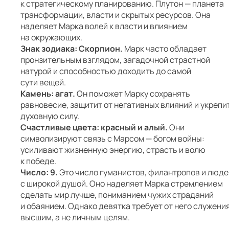
к стратегическому планированию. Плутон — планета
трансформации, власти и скрытых ресурсов. Она
наделяет Марка волей к власти и влиянием
на окружающих.
Знак зодиака: Скорпион.
Марк часто обладает
пронзительным взглядом, загадочной страстной
натурой и способностью доходить до самой
сути вещей.
Камень: агат.
Он поможет Марку сохранять
равновесие, защитит от негативных влияний и укрепи
духовную силу.
Счастливые цвета: красный и алый.
Они
символизируют связь с Марсом — богом войны:
усиливают жизненную энергию, страсть и волю
к победе.
Число: 9.
Это число гуманистов, филантропов и люде
с широкой душой. Оно наделяет Марка стремлением
сделать мир лучше, пониманием чужих страданий
и обаянием. Однако девятка требует от него служени
высшим, а не личным целям.