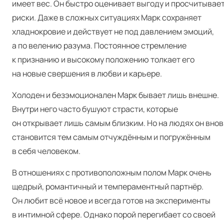
имеет вес. Он быстро оценивает выгоду и просчитывае
риски. Даже в сложных ситуациях Марк сохраняет
хладнокровие и действует не под давлением эмоций,
а по велению разума. Постоянное стремление
к признанию и высокому положению толкает его
на новые свершения в любви и карьере.
Холоден и безэмоционален Марк бывает лишь внешне.
Внутри него часто бушуют страсти, которые
он открывает лишь самым близким. Но на людях он внов
становится тем самым отчуждённым и погружённым
в себя человеком.
В отношениях с противоположным полом Марк очень
щедрый, романтичный и темпераментный партнёр.
Он любит всё новое и всегда готов на эксперименты
в интимной сфере. Однако порой перегибает со своей