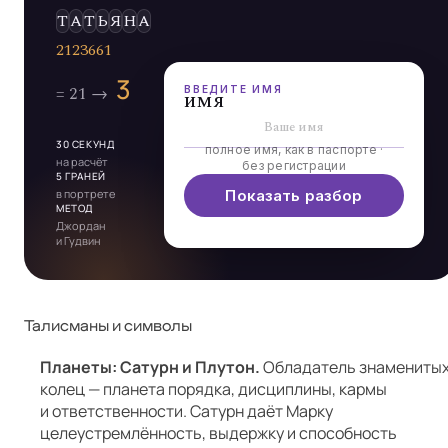
Э
Л
Ь
Д
А
ВВЕДИТЕ ИМЯ
имя
30 СЕКУНД
полное имя, как в паспорте ·
на расчёт
без регистрации
5 ГРАНЕЙ
в портрете
Показать разбор
МЕТОД
Джордан
и Гудвин
Талисманы и символы
Планеты: Сатурн и Плутон.
Обладатель знамениты
колец — планета порядка, дисциплины, кармы
и ответственности. Сатурн даёт Марку
целеустремлённость, выдержку и способность