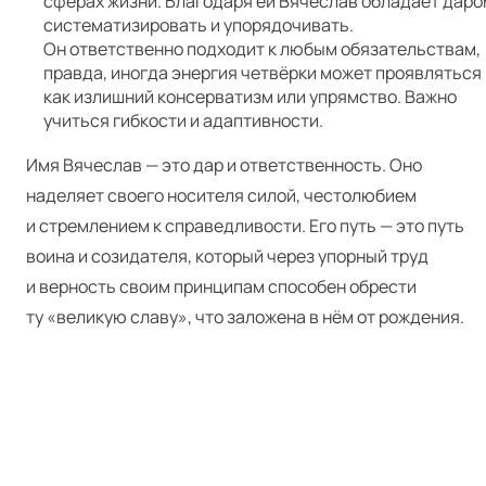
сферах жизни. Благодаря ей Вячеслав обладает даро
систематизировать и упорядочивать.
Он ответственно подходит к любым обязательствам,
правда, иногда энергия четвёрки может проявляться
как излишний консерватизм или упрямство. Важно
учиться гибкости и адаптивности.
Имя Вячеслав — это дар и ответственность. Оно
наделяет своего носителя силой, честолюбием
и стремлением к справедливости. Его путь — это путь
воина и созидателя, который через упорный труд
и верность своим принципам способен обрести
ту «великую славу», что заложена в нём от рождения.