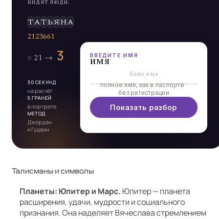
видят люди.
Э
Л
Ь
Д
ВВЕДИТЕ ИМЯ
имя
30 СЕКУНД
полное имя, как в паспорте ·
на расчёт
без регистрации
5 ГРАНЕЙ
в портрете
Показать разбор
МЕТОД
Джордан
и Гудвин
Талисманы и символы
Планеты: Юпитер и Марс.
Юпитер — планета
расширения, удачи, мудрости и социального
признания. Она наделяет Вячеслава стремлением