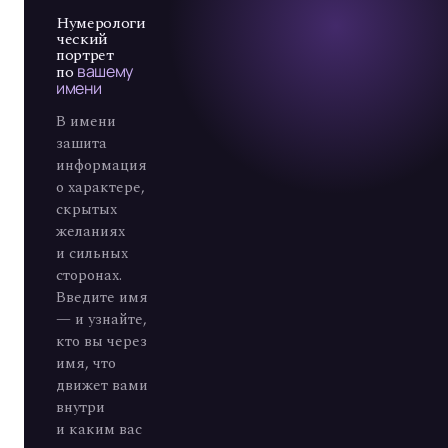
А
7
Нумерологи
ческий
портрет
по
вашему
имени
В имени
зашита
информация
о характере,
скрытых
желаниях
и сильных
сторонах.
Введите имя
— и узнайте,
кто вы через
имя, что
движет вами
внутри
и каким вас