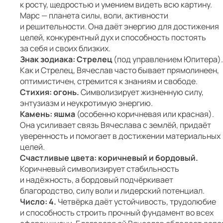
к росту, щедростью и умением видеть всю картину.
Марс — планета силы, воли, активности
и решительности. Она даёт энергию для достижения
целей, конкурентный дух и способность постоять
за себя и своих близких.
Знак зодиака: Стрелец
(под управлением Юпитера).
Как и Стрелец, Вячеслав часто бывает прямолинеен,
оптимистичен, стремится к знаниям и свободе.
Стихия: огонь.
Символизирует жизненную силу,
энтузиазм и неукротимую энергию.
Камень: яшма
(особенно коричневая или красная).
Она усиливает связь Вячеслава с землёй, придаёт
уверенность и помогает в достижении материальных
целей.
Счастливые цвета: коричневый и бордовый.
Коричневый символизирует стабильность
и надёжность, а бордовый подчёркивает
благородство, силу воли и лидерский потенциал.
Число: 4.
Четвёрка даёт устойчивость, трудолюбие
и способность строить прочный фундамент во всех