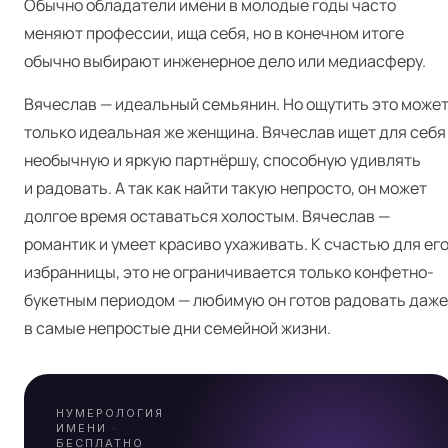
Обычно обладатели имени в молодые годы часто
меняют профессии, ища себя, но в конечном итоге
обычно выбирают инженерное дело или медиасферу.
Вячеслав — идеальный семьянин. Но ощутить это може
только идеальная же женщина. Вячеслав ищет для себя
необычную и яркую партнёршу, способную удивлять
и радовать. А так как найти такую непросто, он может
долгое время оставаться холостым. Вячеслав —
Я
романтик и умеет красиво ухаживать. К счастью для ег
избранницы, это не ограничивается только конфетно-
букетным периодом — любимую он готов радовать даже
в самые непростые дни семейной жизни.
НУМЕРОЛОГИЯ
ИМЕНИ ·
БЕСПЛАТНО