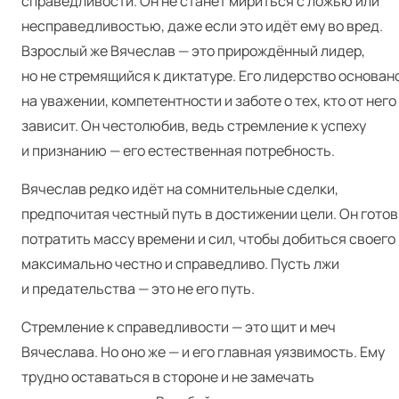
справедливости. Он не станет мириться с ложью или
несправедливостью, даже если это идёт ему во вред.
Взрослый же Вячеслав — это прирождённый лидер,
но не стремящийся к диктатуре. Его лидерство основан
на уважении, компетентности и заботе о тех, кто от него
зависит. Он честолюбив, ведь стремление к успеху
и признанию — его естественная потребность.
Вячеслав редко идёт на сомнительные сделки,
предпочитая честный путь в достижении цели. Он готов
потратить массу времени и сил, чтобы добиться своего
максимально честно и справедливо. Пусть лжи
и предательства — это не его путь.
Стремление к справедливости — это щит и меч
Вячеслава. Но оно же — и его главная уязвимость. Ему
трудно оставаться в стороне и не замечать