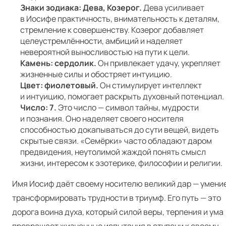
Знаки зодиака: Дева, Козерог.
Дева усиливает
в Иосифе практичность, внимательность к деталям,
стремление к совершенству. Козерог добавляет
целеустремлённости, амбиций и наделяет
невероятной выносливостью на пути к цели.
Камень: сердолик.
Он привлекает удачу, укрепляет
жизненные силы и обостряет интуицию.
Цвет: фиолетовый.
Он стимулирует интеллект
и интуицию, помогает раскрыть духовный потенциал.
Число: 7.
Это число — символ тайны, мудрости
и познания. Оно наделяет своего носителя
способностью докапываться до сути вещей, видеть
скрытые связи. «Семёрки» часто обладают даром
предвидения, неутолимой жаждой понять смысл
жизни, интересом к эзотерике, философии и религии.
Имя Иосиф даёт своему носителю великий дар — умени
трансформировать трудности в триумф. Его путь — это
дорога воина духа, который силой веры, терпения и ума