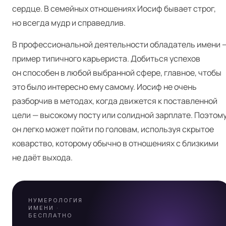
сердце. В семейных отношениях Иосиф бывает строг,
но всегда мудр и справедлив.
В профессиональной деятельности обладатель имени 
пример типичного карьериста. Добиться успехов
он способен в любой выбранной сфере, главное, чтобы
это было интересно ему самому. Иосиф не очень
разборчив в методах, когда движется к поставленной
Я
цели — высокому посту или солидной зарплате. Поэтом
он легко может пойти по головам, используя скрытое
коварство, которому обычно в отношениях с близкими
А
не даёт выхода.
НУМЕРОЛОГИЯ
ИМЕНИ ·
БЕСПЛАТНО