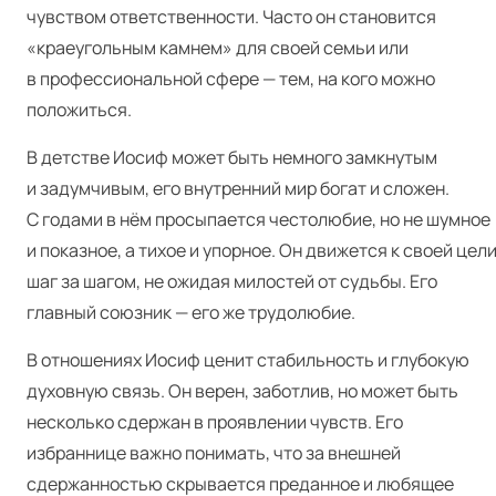
чувством ответственности. Часто он становится
«краеугольным камнем» для своей семьи или
в профессиональной сфере — тем, на кого можно
положиться.
В детстве Иосиф может быть немного замкнутым
и задумчивым, его внутренний мир богат и сложен.
С годами в нём просыпается честолюбие, но не шумное
и показное, а тихое и упорное. Он движется к своей цел
шаг за шагом, не ожидая милостей от судьбы. Его
главный союзник — его же трудолюбие.
В отношениях Иосиф ценит стабильность и глубокую
духовную связь. Он верен, заботлив, но может быть
несколько сдержан в проявлении чувств. Его
избраннице важно понимать, что за внешней
сдержанностью скрывается преданное и любящее