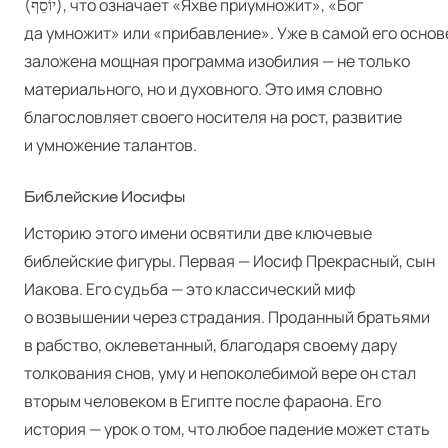
(יוֹסֵף), что означает «Яхве приумножит», «Бог
да умножит» или «прибавление». Уже в самой его основ
заложена мощная программа изобилия — не только
материального, но и духовного. Это имя словно
благословляет своего носителя на рост, развитие
и умножение талантов.
Библейские Иосифы
Историю этого имени освятили две ключевые
библейские фигуры. Первая — Иосиф Прекрасный, сын
Иакова. Его судьба — это классический миф
о возвышении через страдания. Проданный братьями
в рабство, оклеветанный, благодаря своему дару
толкования снов, уму и непоколебимой вере он стал
вторым человеком в Египте после фараона. Его
история — урок о том, что любое падение может стать