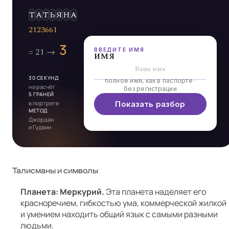
Э
Л
Ь
Д
А
Р
ВВЕДИТЕ ИМЯ
имя
30 СЕКУНД
полное имя, как в паспорте ·
на расчёт
без регистрации
5 ГРАНЕЙ
в портрете
Показать разбор
МЕТОД
Джордан
и Гудвин
Талисманы и символы
Планета: Меркурий.
Эта планета наделяет его
красноречием, гибкостью ума, коммерческой жилкой
и умением находить общий язык с самыми разными
людьми.