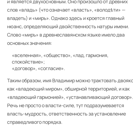
и является двухосновным. Оно произошло от древних
слов «владь» (что означает «власть», «володѣти» —
владеть) и «миръ». Однако здесь и кроется главный
нюанс, определяющий двойственность натуры имени.
Слово «миръ» в древнеславянском языке имело два
основных значения:
«вселенная», «общество», «лад, гармония,
спокойствие»;
«договор», «согласие».
Таким образом, имя Владимир можно трактовать двояко
как «владеющий миром», обширной территорией, и как
«владеющий гармонией», «устанавливающий договор»
Речь не просто о власти-силе, тут подразумевается
власть-мудрость, ответственность за установление
справедливого порядка.