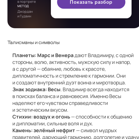
в портрете
Показать разбор
МЕТОД
Джордан
и Гудвин
Талисманы и символы
Планеты: Марс и Венера
дают Владимиру, с одной
стороны, волю, активность, мужскую силу и напор,
а с другой — обаяние, любовь к красоте,
дипломатичность и стремление к гармонии. Они
и создают внутренний дуэт воина и миротворца.
Знак зодиака: Весы
. Владимир всегда находится
в поисках баланса и равновесия. Именно Весы
наделяют его чувством справедливости
и эстетическим вкусом.
Стихии: воздух и огонь
— способности к общению
и дипломатии, сильные воля и дух.
Камень: зелёный нефрит
— символ мудрых
правителей, дарующий гармонию, долголетие и удачу