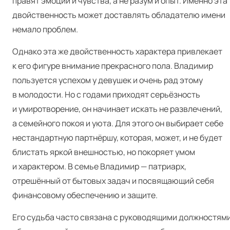
правят эмоции и чувства, а не разум и опыт. Именно эта
двойственность может доставлять обладателю имени
немало проблем.
Однако эта же двойственность характера привлекает
к его фигуре внимание прекрасного пола. Владимир
пользуется успехом у девушек и очень рад этому
в молодости. Но с годами приходят серьёзность
и умиротворение, он начинает искать не развлечений,
а семейного покоя и уюта. Для этого он выбирает себе
нестандартную партнёршу, которая, может, и не будет
блистать яркой внешностью, но покоряет умом
и характером. В семье Владимир — патриарх,
отрешённый от бытовых задач и посвящающий себя
финансовому обеспечению и защите.
Его судьба часто связана с руководящими должностями