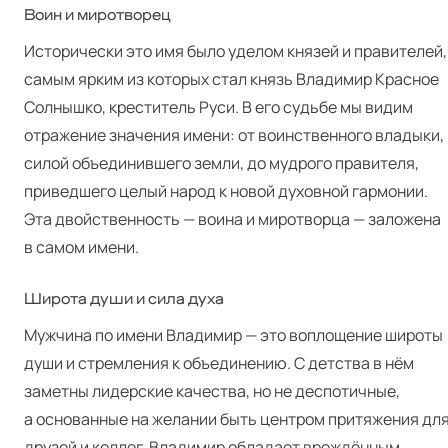
Воин и миротворец
Исторически это имя было уделом князей и правителей,
самым ярким из которых стал князь Владимир Красное
Солнышко, креститель Руси. В его судьбе мы видим
отражение значения имени: от воинственного владыки,
силой объединившего земли, до мудрого правителя,
приведшего целый народ к новой духовной гармонии.
Эта двойственность — воина и миротворца — заложена
в самом имени.
Широта души и сила духа
Мужчина по имени Владимир — это воплощение широты
души и стремления к объединению. С детства в нём
заметны лидерские качества, но не деспотичные,
а основанные на желании быть центром притяжения дл
друзей и коллег. Владимир обладает врождённым