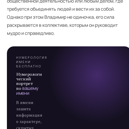
общественной деятельностью или любым делом, где
Я
требуется объединять людей и вести их за собой.
Однако при этом Владимир не одиночка, его сила
раскрывается в коллективе, которым он руководит
А
мудро и справедливо.
7
НУМЕРОЛОГИЯ
ИМЕНИ ·
БЕСПЛАТНО
Нумерологи
ческий
портрет
по
вашему
имени
В имени
зашита
информация
о характере,
скрытых