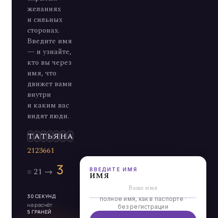
желаниях
и сильных
сторонах.
Введите имя
— и узнайте,
кто вы через
имя, что
движет вами
внутри
и каким вас
видят люди.
Э
Л
Ь
Д
А
ВВЕДИТЕ ИМЯ
имя
30 СЕКУНД
полное имя, как в паспорте ·
на расчёт
без регистрации
5 ГРАНЕЙ