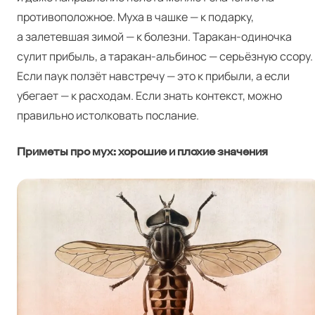
противоположное. Муха в чашке — к подарку,
а залетевшая зимой — к болезни. Таракан-одиночка
сулит прибыль, а таракан-альбинос — серьёзную ссору.
Если паук ползёт навстречу — это к прибыли, а если
убегает — к расходам. Если знать контекст, можно
правильно истолковать послание.
Приметы про мух: хорошие и плохие значения