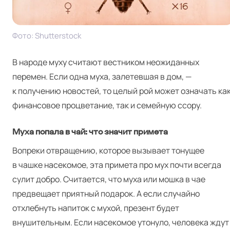
Фото: Shut­ter­stock
В народе муху считают вестником неожиданных
перемен. Если одна муха, залетевшая в дом, —
к получению новостей, то целый рой может означать ка
финансовое процветание, так и семейную ссору.
Муха попала в чай: что значит примета
Вопреки отвращению, которое вызывает тонущее
в чашке насекомое, эта примета про мух почти всегда
сулит добро. Считается, что муха или мошка в чае
предвещает приятный подарок. А если случайно
отхлебнуть напиток с мухой, презент будет
внушительным. Если насекомое утонуло, человека ждут