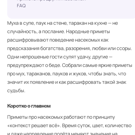
FAQ
Муха в супе, паук на стене, таракан на кухне — не
случайность, а послание. Народные приметы
расшифровывают поведение насекомых как
предсказания богатства, разорения, любви или ссоры.
Одни непрошеные гости сулят удачу, другие —
предупреждают о беде. Собрали самые яркие приметы
про мух, тараканов, пауков и жуков, чтобы знать, что
значит их появление и как расшифровать такой знак
судьбы.
Коротко о главном
Приметы про насекомых работают по принципу
«контекст решает всё». Время суток, цвет, количество
и даже направление полёта меняют значение на