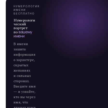
А
7
НУМЕРОЛОГИЯ
ИМЕНИ ·
БЕСПЛАТНО
Нумерологи
ческий
портрет
по
вашему
имени
В имени
зашита
информация
о характере,
скрытых
желаниях
и сильных
сторонах.
Введите имя
— и узнайте,
кто вы через
имя, что
движет вами