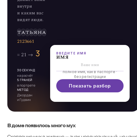
внутри
и каким вас
видят люди.
Э
ВВЕДИТЕ ИМЯ
имя
30 СЕКУНД
полное имя, как в паспорте ·
на расчёт
без регистрации
5 ГРАНЕЙ
в портрете
Показать разбор
МЕТОД
Джордан
и Гудвин
В доме появилось много мух
Скопление мух в жилище — знак неоднозначный, но чащ