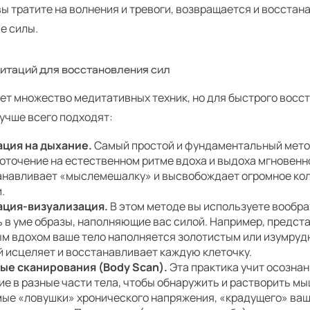
ы тратите на волнения и тревоги, возвращается и восстан
е силы.
итаций для восстановления сил
ет множество медитативных техник, но для быстрого восс
учше всего подходят:
ция на дыхание.
Самый простой и фундаментальный мето
оточение на естественном ритме вдоха и выдоха мгновенн
танавливает «мыслемешалку» и высвобождает огромное ко
.
ция-визуализация.
В этом методе вы используете вообра
 в уме образы, наполняющие вас силой. Например, предста
ым вдохом ваше тело наполняется золотистым или изумруд
й исцеляет и восстанавливает каждую клеточку.
ые сканирования (Body Scan).
Эта практика учит осозна
ие в разные части тела, чтобы обнаружить и растворить 
мые «ловушки» хронического напряжения, «крадущего» ваш