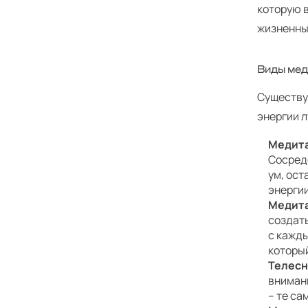
которую в
жизненны
Виды мед
Существу
энергии л
Медита
Сосред
ум, ос
энергии
Медита
создать
с кажд
которы
Телесн
вниман
– те са