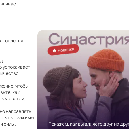
авливает
тановления
д.
о успокаивает
личество
жение, чтобы
вьте, как
ным светом,
нно направлять
мышечные зажимы
и силы.
Покажем, как вы влияете друг на друг