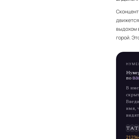
Я
Сконцентр
движется 
выдохом 
горой. Эт
НУМЕ
Нуме
по
ва
В име
скрыт
Введи
имя, 
видят
Т
А
Т
2
1
2
3
6