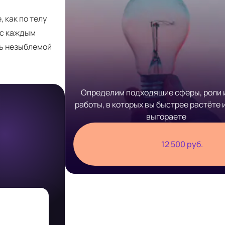
 как по телу
 с каждым
сь незыблемой
Определим подходящие сферы, роли 
работы, в которых вы быстрее растёте 
выгораете
12 500 руб.