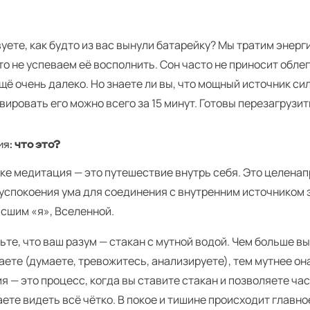
уете, как будто из вас вынули батарейку? Мы тратим энер
то не успеваем её восполнить. Сон часто не приносит облег
щё очень далеко. Но знаете ли вы, что мощный источник си
вировать его можно всего за 15 минут. Готовы перезагрузи
ия:
что это?
ике медитация — это путешествие внутрь себя. Это целена
 успокоения ума для соединения с внутренним источником 
ысшим «я», Вселенной.
те, что ваш разум — стакан с мутной водой. Чем больше вы
ете (думаете, тревожитесь, анализируете), тем мутнее он
 — это процесс, когда вы ставите стакан и позволяете ча
ете видеть всё чётко. В покое и тишине происходит главно