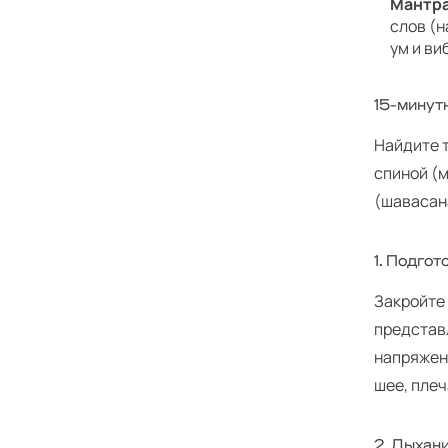
Мантра
слов (н
ум и ви
15-минут
Найдите т
спиной (м
(шавасан
1. Подгот
Закройте 
представл
напряжени
шее, плеч
2. Дыхани