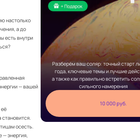
гию настолько
чения, а до
лы есть внутри
ться?
Разберём ваш соляр: точный старт л
года, ключевые темы и лучшие дейс
правленная
а также как правильно встретить сол
сильного намерения
энергии — вашей
10 000 руб.
 её
а становится.
стицам осесть.
е — энергия,