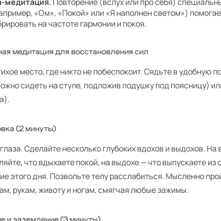
-медитация.
Повторение (вслух или про себя) специальны
апример, «Ом», «Покой» или «Я наполнен светом») помога
брировать на частоте гармонии и покоя.
ная медитация для восстановления сил
ихое место, где никто не побеспокоит. Сядьте в удобную п
ожно сидеть на стуле, подложив подушку под поясницу) или
а).
овка (2 минуты)
глаза. Сделайте несколько глубоких вдохов и выдохов. На 
яйте, что вдыхаете покой, на выдохе — что выпускаете из 
е этого дня. Позвольте телу расслабиться. Мысленно прой
ам, рукам, животу и ногам, смягчая любые зажимы.
е и заземление (3 минуты)