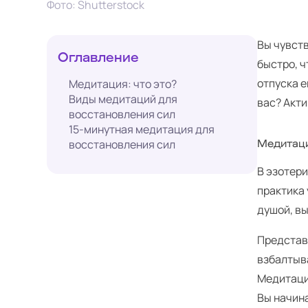
Фото: Shutterstock
Вы чувств
Оглавление
быстро, ч
отпуска е
Медитация:
что это?
Виды медитаций для
вас? Акти
восстановления сил
15-минутная медитация для
восстановления сил
Медитац
В эзотер
практика
душой, в
Представь
взбалтыва
Медитация
Вы начина