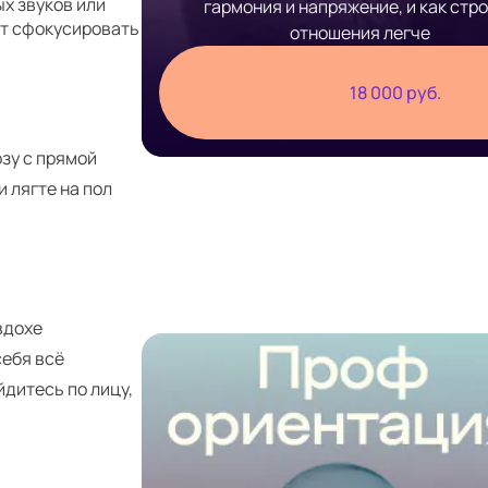
х звуков или
гармония и напряжение, и как стр
ет сфокусировать
отношения легче
18 000 руб.
озу с прямой
 лягте на пол
вдохе
себя всё
дитесь по лицу,