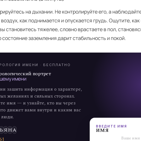
ируйтесь на дыхании. Не контролируйте его, а наблюдайте,
воздух, как поднимается и опускается грудь. Ощутите, как
вы становитесь тяжелее, словно врастаете в пол, становя
А
о состояние заземления дарит стабильность и покой.
7
РОЛОГИЯ ИМЕНИ · БЕСПЛАТНО
рологический портрет
шему имени
ни зашита информация о характере,
ых желаниях и сильных сторонах.
те имя — и узнайте, кто вы через
что движет вами внутри и каким вас
 люди.
ВВЕДИТЕ ИМЯ
имя
Ь
Я
Н
А
6
1