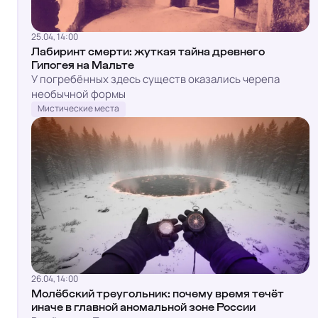
25.04, 14:00
Лабиринт смерти: жуткая тайна древнего
Гипогея на Мальте
У погребённых здесь существ оказались черепа
необычной формы
Мистические места
26.04, 14:00
Молёбский треугольник: почему время течёт
иначе в главной аномальной зоне России