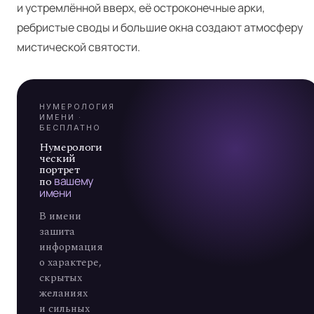
Я
и устремлённой вверх, её остроконечные арки,
ребристые своды и большие окна создают атмосферу
А
мистической святости.
7
НУМЕРОЛОГИЯ
ИМЕНИ ·
БЕСПЛАТНО
Нумерологи
ческий
портрет
по
вашему
имени
В имени
зашита
информация
о характере,
скрытых
желаниях
и сильных