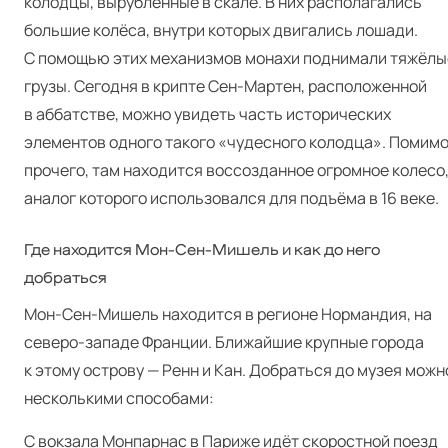
колодцы, вырубленные в скале. В них располагались
большие колёса, внутри которых двигались лошади.
С помощью этих механизмов монахи поднимали тяжёлы
грузы. Сегодня в крипте Сен-Мартен, расположенной
в аббатстве, можно увидеть часть исторических
элементов одного такого «чудесного колодца». Помим
прочего, там находится воссозданное огромное колесо
аналог которого использовался для подъёма в 16 веке.
Где находится Мон-Сен-Мишель и как до него
добраться
Мон-Сен-Мишель находится в регионе Нормандия, на
северо-западе Франции. Ближайшие крупные города
к этому острову — Ренн и Кан. Добраться до музея можн
несколькими способами:
С вокзала Монпарнас в Париже идёт скоростной поезд