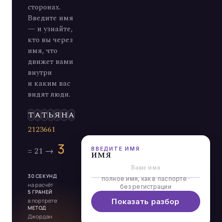
сторонах.
Введите имя
— и узнайте,
кто вы через
имя, что
движет вами
внутри
и каким вас
видят люди.
Э
ВВЕДИТЕ ИМЯ
имя
30 СЕКУНД
полное имя, как в паспорте ·
на расчёт
без регистрации
5 ГРАНЕЙ
в портрете
Показать разбор
МЕТОД
Джордан