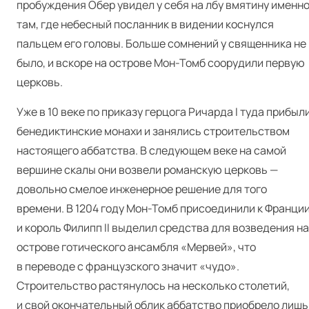
пробуждения Обер увидел у себя на лбу вмятину именн
там, где небесный посланник в видении коснулся
пальцем его головы. Больше сомнений у священника не
было, и вскоре на острове Мон-Томб соорудили первую
церковь.
Уже в 10 веке по приказу герцога Ричарда I туда прибыл
бенедиктинские монахи и занялись строительством
настоящего аббатства. В следующем веке на самой
вершине скалы они возвели романскую церковь —
довольно смелое инженерное решение для того
времени. В 1204 году Мон-Томб присоединили к Франции
и король Филипп II выделил средства для возведения на
острове готического ансамбля «Мервей», что
в переводе с французского значит «чудо».
Строительство растянулось на несколько столетий,
и свой окончательный облик аббатство приобрело лишь