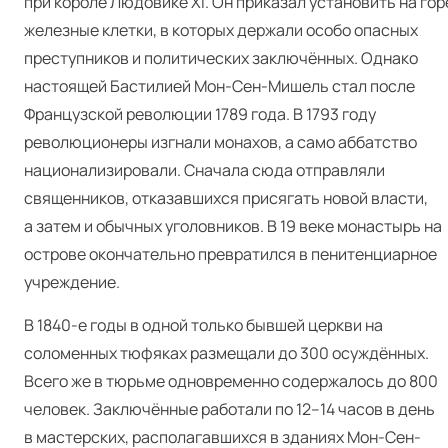
при короле Людовике XI. Он приказал установить на гор
железные клетки, в которых держали особо опасных
преступников и политических заключённых. Однако
настоящей Бастилией Мон-Сен-Мишель стал после
Французской революции 1789 года. В 1793 году
революционеры изгнали монахов, а само аббатство
национализировали. Сначала сюда отправляли
священников, отказавшихся присягать новой власти,
а затем и обычных уголовников. В 19 веке монастырь на
острове окончательно превратился в пенитенциарное
учреждение.
В 1840‑е годы в одной только бывшей церкви на
соломенных тюфяках размещали до 300 осуждённых.
Всего же в тюрьме одновременно содержалось до 800
человек. Заключённые работали по 12–14 часов в день
в мастерских, располагавшихся в зданиях Мон-Сен-