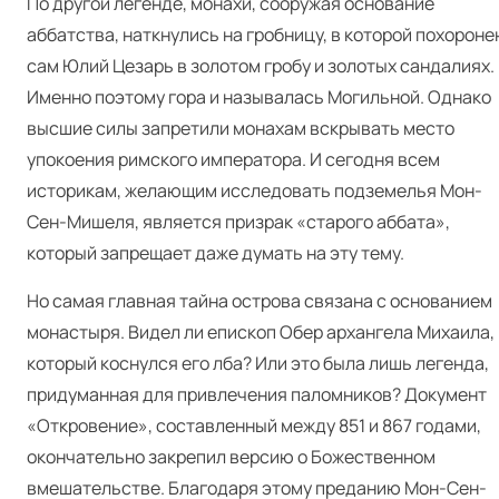
По другой легенде, монахи, сооружая основание
аббатства, наткнулись на гробницу, в которой похороне
сам Юлий Цезарь в золотом гробу и золотых сандалиях.
Именно поэтому гора и называлась Могильной. Однако
высшие силы запретили монахам вскрывать место
упокоения римского императора. И сегодня всем
историкам, желающим исследовать подземелья Мон-
Сен-Мишеля, является призрак «старого аббата»,
который запрещает даже думать на эту тему.
Но самая главная тайна острова связана с основанием
монастыря. Видел ли епископ Обер архангела Михаила,
который коснулся его лба? Или это была лишь легенда,
придуманная для привлечения паломников? Документ
«Откровение», составленный между 851 и 867 годами,
окончательно закрепил версию о Божественном
вмешательстве. Благодаря этому преданию Мон-Сен-