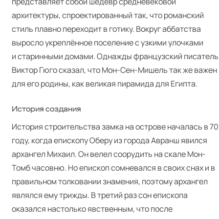
представляет собой шедевр средневековой
архитектуры, спроектированный так, что романский
стиль плавно переходит в готику. Вокруг аббатства
выросло укреплённое поселение с узкими улочками
и старинными домами. Однажды французский писатель
Виктор Гюго сказал, что Мон-Сен-Мишель так же важен
для его родины, как великая пирамида для Египта.
История создания
История строительства замка на острове началась в 70
году, когда епископу Оберу из города Авранш явился
архангел Михаил. Он велел соорудить на скале Мон-
Томб часовню. Но епископ сомневался в своих снах и в
правильном толковании знамения, поэтому архангел
являлся ему трижды. В третий раз сон епископа
оказался настолько явственным, что после