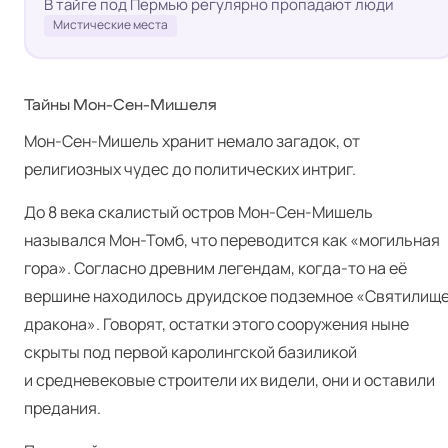
В тайге под Пермью регулярно пропадают люди
Мистические места
Тайны Мон-Сен-Мишеля
Мон-Сен-Мишель хранит немало загадок, от
религиозных чудес до политических интриг.
До 8 века скалистый остров Мон-Сен-Мишель
назывался Мон-Томб, что переводится как «могильная
гора». Согласно древним легендам, когда-то на её
вершине находилось друидское подземное «Святилищ
дракона». Говорят, остатки этого сооружения ныне
скрыты под первой каролингской базиликой
и средневековые строители их видели, они и оставили
предания.