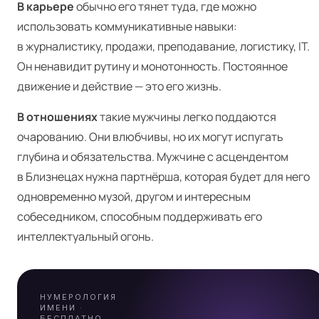
В карьере
обычно его тянет туда, где можно
использовать коммуникативные навыки:
в журналистику, продажи, преподавание, логистику, IT.
Он ненавидит рутину и монотонность. Постоянное
движение и действие — это его жизнь.
В отношениях
такие мужчины легко поддаются
очарованию. Они влюбчивы, но их могут испугать
глубина и обязательства. Мужчине с асцендентом
Я
в Близнецах нужна партнёрша, которая будет для него
одновременно музой, другом и интересным
собеседником, способным поддерживать его
интеллектуальный огонь.
НУМЕРОЛОГИЯ
ИМЕНИ ·
БЕСПЛАТНО