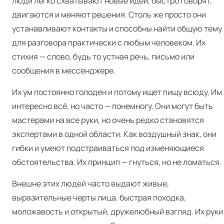
люди легко схватывают новые идеи, быстро говорят,
двигаются и меняют решения. Столь же просто они
устанавливают контакты и способны найти общую тему
для разговора практически с любым человеком. Их
стихия — слово, будь то устная речь, письмо или
сообщения в мессенджере.
Их ум постоянно голоден и потому ищет пищу всюду. Им
интересно всё, но часто — понемногу. Они могут быть
мастерами на все руки, но очень редко становятся
экспертами в одной области. Как воздушный знак, они
гибки и умеют подстраиваться под изменяющиеся
обстоятельства. Их принцип — гнуться, но не ломаться.
Внешне этих людей часто выдают живые,
выразительные черты лица, быстрая походка,
моложавость и открытый, дружелюбный взгляд. Их руки