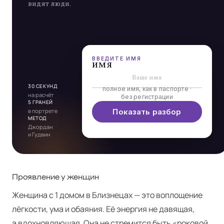
видят люди.
Э
Л
Ь
Д
А
Р
4
4
ВВЕДИТЕ ИМЯ
имя
30 СЕКУНД
полное имя, как в паспорте ·
на расчёт
без регистрации
5 ГРАНЕЙ
в портрете
Показать разбор
МЕТОД
Джордан
и Гудвин
Проявление у женщин
Женщина с 1 домом в Близнецах — это воплощение
лёгкости, ума и обаяния. Её энергия не давящая,
а вдохновляющая. Она не стремится быть «роковой