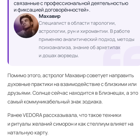
связанные с профессиональной деятельностью 
и фиксацией договорённостей». 
Махавир
Специалист в области тарологии,
астрологии, рун и хиромантии. В работе
применяю аналитический подход, методы
психоанализа, знание об архетипах
и дошах аюрведы.
Помимо этого, астролог Махавир советует направить
духовные практики на взаимодействие с близкими или
друзьями. Солнце сейчас находится в Близнецах, а это
самый коммуникабельный знак зодиака.
Ранее VEDORA
рассказывала
, что такое техники
и ритуалы желаний симорон и
как стеллиум влияет на
натальную карту
.