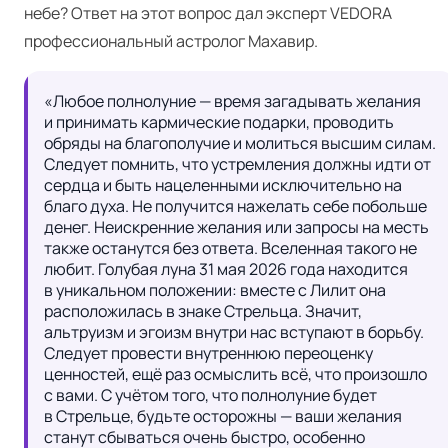
небе? Ответ на этот вопрос дал
эксперт VEDORA
профессиональный
астролог Махавир
.
«Любое полнолуние — время загадывать желания 
и принимать кармические подарки, проводить 
обряды на благополучие и молиться высшим силам. 
Следует помнить, что устремления должны идти от 
сердца и быть нацеленными исключительно на 
благо духа. Не получится нажелать себе побольше 
денег. Неискренние желания или запросы на месть 
также останутся без ответа. Вселенная такого не 
любит. Голубая луна 31 мая 2026 года находится 
в уникальном положении: вместе с Лилит она 
расположилась в знаке Стрельца. Значит, 
альтруизм и эгоизм внутри нас вступают в борьбу. 
Следует провести внутреннюю переоценку 
ценностей, ещё раз осмыслить всё, что произошло 
с вами. С учётом того, что полнолуние будет 
в Стрельце, будьте осторожны — ваши желания 
станут сбываться очень быстро, особенно 