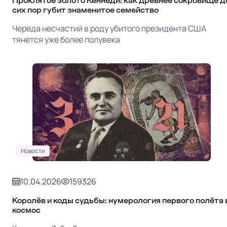
Проклятое золото Кеннеди: как древнее сокровище д
сих пор губит знаменитое семейство
Череда несчастий в роду убитого президента США
тянется уже более полувека
Новости
10.04.2026
159326
Королёв и коды судьбы: нумерология первого полёта 
космос