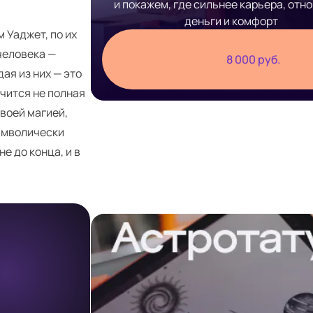
и покажем, где сильнее карьера, отн
деньги и комфорт
 Уаджет, по их
человека —
8 000 руб.
ая из них — это
олучится не полная
воей магией,
символически
 до конца, и в