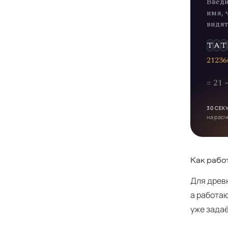
Введи
имя, 
видят
Т
А
Т
2
1
2
3
6
= 21
30 СЕК
на расч
Как рабо
Для древ
а работа
уже зада