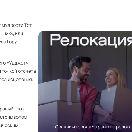
 мудрости Тот.
ннику, или
ула Гору
его «Уаджет»,
 точкой отсчёта
вол исцеления.
Правый глаз
тал символом
дическим
Сравним города/страны по релок