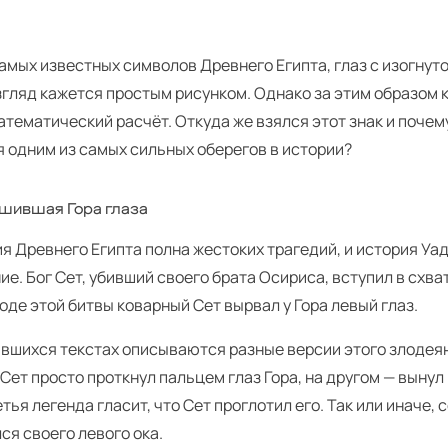
амых известных символов Древнего Египта, глаз с изогнуто
згляд кажется простым рисунком. Однако за этим образом 
атематический расчёт. Откуда же взялся этот знак и почему
 одним из самых сильных оберегов в истории?
ишившая Гора глаза
 Древнего Египта полна жестоких трагедий, и история Уа
е. Бог Сет, убивший своего брата Осириса, вступил в схва
ходе этой битвы коварный Сет вырвал у Гора левый глаз.
ившихся текстах описываются разные версии этого злодея
Сет просто проткнул пальцем глаз Гора, на другом — вынул
етья легенда гласит, что Сет проглотил его. Так или иначе,
ся своего левого ока.