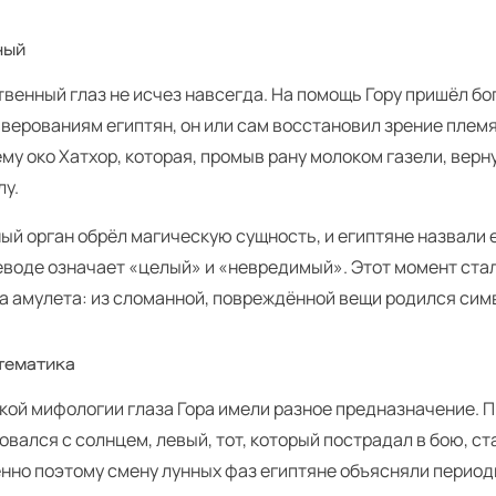
ный
венный глаз не исчез навсегда. На помощь Гору пришёл бог
верованиям египтян, он или сам восстановил зрение племя
му око Хатхор, которая, промыв рану молоком газели, верн
лу.
й орган обрёл магическую сущность, и египтяне назвали 
еводе означает «целый» и «невредимый». Этот момент стал
та амулета: из сломанной, повреждённой вещи родился сим
атематика
кой мифологии глаза Гора имели разное предназначение. 
вался с солнцем, левый, тот, который пострадал в бою, с
енно поэтому смену лунных фаз египтяне объясняли перио