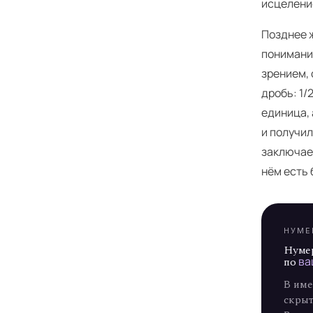
исцелени
Позднее ж
пониманию
зрением, 
дробь: 1/2
Я
единица, 
и получил
заключае
нём есть 
НУМЕ
Нуме
по
ва
В име
скрыт