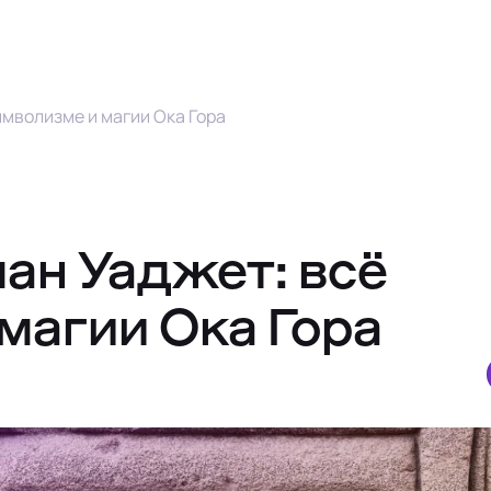
имволизме и магии Ока Гора
ан Уаджет: всё
магии Ока Гора