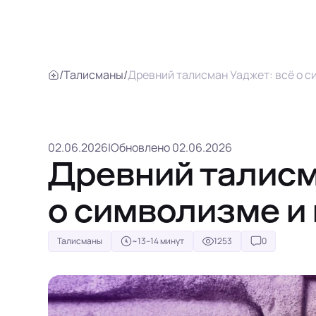
/
Талисманы
/
Древний талисман Уаджет: всё о с
02.06.2026
|
Обновлено 02.06.2026
Древний талисм
о символизме и 
Талисманы
~13–14 минут
1253
0