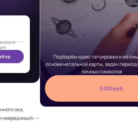
аспорте ·
ции
Подберём идею татуировки и её смы
збор
основе натальной карты, задач период
личных символов
5 000 руб.
нного ока,
 «невредимый» —