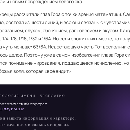
ем и новым повреждением левого ока.
рецы рассчитали глаз Гора с точки зрения математики. Сам
, состоял из шести линий, и все они связаны с чувствами 
осязанием, слухом, обонянием, равновесием и вкусом. Кажд
, 1/4, 1/8, 1/16, 1/32 и 1/64. Но если сложить их вместе, то п
а чуть меньше: 63/64. Недостающую часть Тот восполнил с
ось целое. Поэтому уже в самом изображении глаза Гора 
тся понимание мироздания, поддающееся исчислению, но не
А
божья воля, которая «всё видит».
7
РОЛОГИЯ ИМЕНИ · БЕСПЛАТНО
рологический портрет
шему имени
ни зашита информация о характере,
ых желаниях и сильных сторонах.