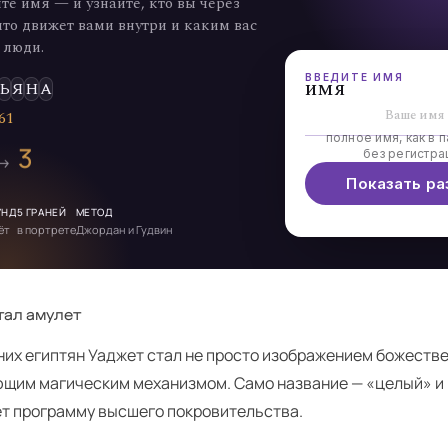
те имя — и узнайте, кто вы через
что движет вами внутри и каким вас
 люди.
ВВЕДИТЕ ИМЯ
имя
Ь
Я
Н
А
6
1
полное имя, как в п
3
без регистра
 →
Показать ра
УНД
5 ГРАНЕЙ
МЕТОД
ёт
в портрете
Джордан и Гудвин
тал амулет
них египтян Уаджет стал не просто изображением божестве
ющим магическим механизмом. Само название — «целый» и
ёт программу высшего покровительства.