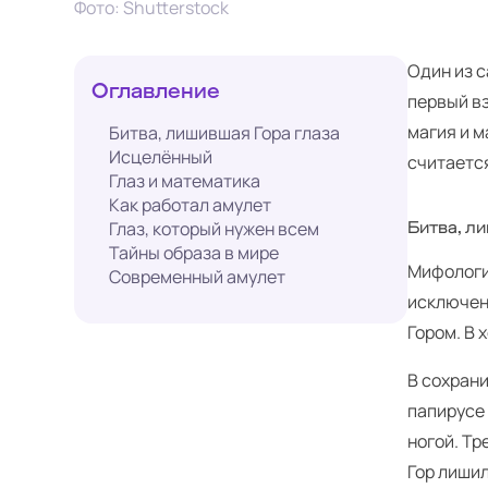
Фото: Shutterstock
Один из с
Оглавление
первый в
магия и м
Битва, лишившая Гора глаза
Исцелённый
считается
Глаз и математика
Как работал амулет
Глаз, который нужен всем
Битва, л
Тайны образа в мире
Мифология
Современный амулет
исключени
Гором. В 
В сохран
папирусе 
ногой. Тр
Гор лишил