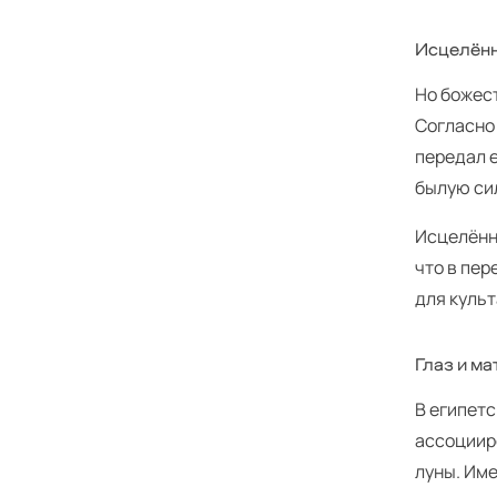
Исцелён
Но божест
Согласно 
передал е
былую си
Исцелённы
что в пер
для куль
Глаз и м
В египетс
ассоцииро
луны. Им