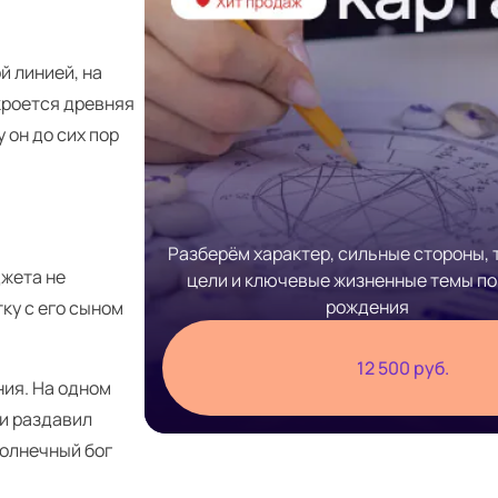
й линией, на
кроется древняя
 он до сих пор
Разберём характер, сильные стороны, 
джета не
цели и ключевые жизненные темы по
рождения
тку с его сыном
12 500 руб.
ния. На одном
 и раздавил
 солнечный бог