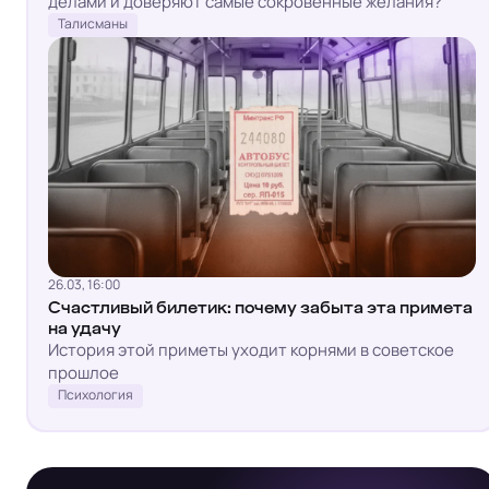
делами и доверяют самые сокровенные желания?
Талисманы
26.03, 16:00
Счастливый билетик: почему забыта эта примета
Я
на удачу
История этой приметы уходит корнями в советское
прошлое
Психология