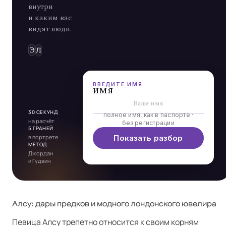
внутри
и каким вас
видят люди.
Э
Л
Ь
Д
А
Р
4
4
3
5
1
9
8
= 26 →
ВВЕДИТЕ ИМЯ
имя
30 СЕКУНД
полное имя, как в паспорте ·
на расчёт
без регистрации
5 ГРАНЕЙ
в портрете
Показать разбор
МЕТОД
Джордан
и Гудвин
Алсу: дары предков и модного лондонского ювелира
Певица Алсу трепетно относится к своим корням