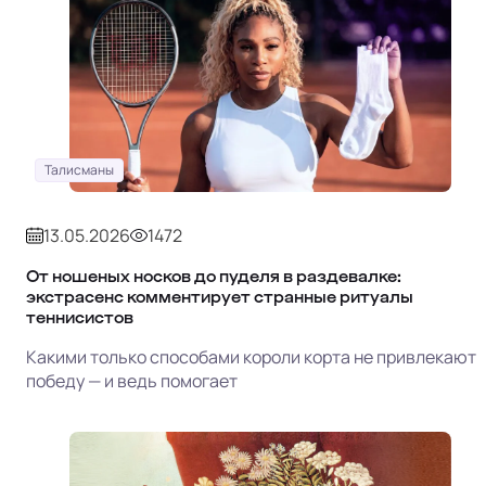
Талисманы
13.05.2026
1472
От ношеных носков до пуделя в раздевалке:
экстрасенс комментирует странные ритуалы
теннисистов
Какими только способами короли корта не привлекают
победу — и ведь помогает