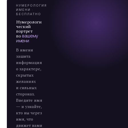
А
7
НУМЕРОЛОГИЯ
ИМЕНИ ·
БЕСПЛАТНО
Нумерологи
ческий
портрет
по
вашему
имени
В имени
зашита
информация
о характере,
скрытых
желаниях
и сильных
сторонах.
Введите имя
— и узнайте,
кто вы через
имя, что
движет вами