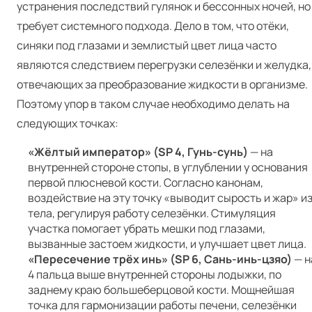
устранения последствий гулянок и бессонных ночей, но
требует системного подхода. Дело в том, что отёки,
синяки под глазами и землистый цвет лица часто
являются следствием перегрузки селезёнки и желудка,
отвечающих за преобразование жидкости в организме.
Поэтому упор в таком случае необходимо делать на
следующих точках:
«Жёлтый император» (SP 4, Гунь-сунь)
— на
внутренней стороне стопы, в углублении у основания
первой плюсневой кости. Согласно канонам,
воздействие на эту точку «выводит сырость и жар» и
тела, регулируя работу селезёнки. Стимуляция
участка помогает убрать мешки под глазами,
вызванные застоем жидкости, и улучшает цвет лица.
«Пересечение трёх инь» (SP 6, Сань-инь-цзяо)
— н
4 пальца выше внутренней стороны лодыжки, по
заднему краю большеберцовой кости. Мощнейшая
точка для гармонизации работы печени, селезёнки