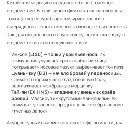
Китайская медицина предлагает более точечное
воздействие. В этой философии нажатие на ключевые
точки (акупрессура) гармонизирует энергию
в меридианах, ответственных за молодость и свежесть.
Так, для ежедневного тонуса и упругости кожи следует
воздействовать на следующие точки:
Ин-сян (LI 20) — точки у крыльев носа.
Их
стимуляция улучшает кровоснабжение лица,
«открывает» носовые пазухи, выравнивает тон кожи.
Цуань-чжу (B 2) — начало бровей у переносицы.
Снимает напряжение с глаз, головную боль,
разглаживает межбровную морщинку.
Тай-ян (EX-HN 5) — впадинки у внешних краёв
бровей.
Массируя их круговыми движениями, вы
снимаете усталость, предотвращаете образование
«гусиных лапок».
Акупрессурный самомассаж также эффективен и для