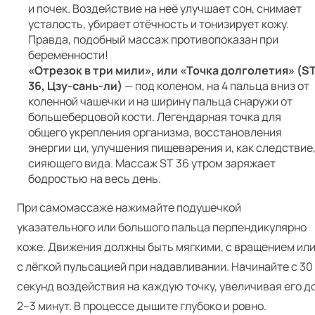
и почек. Воздействие на неё улучшает сон, снимает
усталость, убирает отёчность и тонизирует кожу.
Правда, подобный массаж противопоказан при
беременности!
«Отрезок в три мили», или «Точка долголетия» (S
36, Цзу-сань-ли)
— под коленом, на 4 пальца вниз от
коленной чашечки и на ширину пальца снаружи от
большеберцовой кости. Легендарная точка для
общего укрепления организма, восстановления
энергии ци, улучшения пищеварения и, как следствие
сияющего вида. Массаж ST 36 утром заряжает
бодростью на весь день.
При самомассаже нажимайте подушечкой
указательного или большого пальца перпендикулярно
коже. Движения должны быть мягкими, с вращением ил
с лёгкой пульсацией при надавливании. Начинайте с 30
секунд воздействия на каждую точку, увеличивая его д
2–3 минут. В процессе дышите глубоко и ровно.