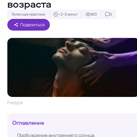
возраста
Телесные практики
~2–3 минут
903
0
Поделиться
Freepik
Оглавление
Пробуждение внутреннего солнца