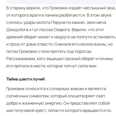
В старину верили, что Громовик издаёт неслышный звук
от которого враги в панике разбегаются. В этом звуке
слились удары молота Перуна по камню, звон меча
Даждьбога и гул посоха Сварога. Верили, что этот
древний оберег может и недруга на полпути остановить
и грозу от дома отвести. Сначала его носили воины, но
потом Громовик стали прятать под порогом.
Рассказываем, кого защищал грозный оберег и почему
его прятали в месте, которое топчут сапогами.
Тайна шести лучей
Громовик относится к солярным знакам и является
солнечным символом, который олицетворяет свет,
добро и жизненную энергию. Он представляет собой
шестилучевой крест, лопасти которого вращаются по