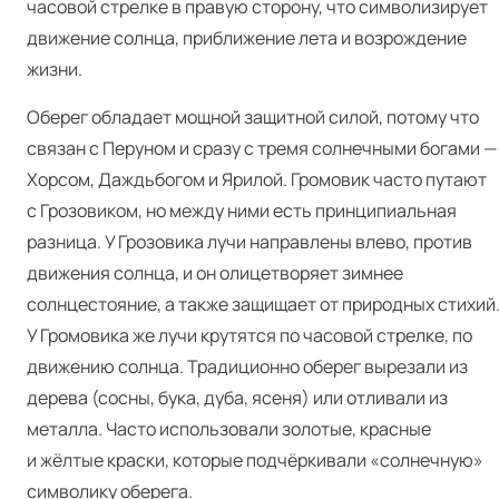
часовой стрелке в правую сторону, что символизирует
движение солнца, приближение лета и возрождение
жизни.
Оберег обладает мощной защитной силой, потому что
связан с Перуном и сразу с тремя солнечными богами —
Хорсом, Даждьбогом и Ярилой. Громовик часто путают
с Грозовиком, но между ними есть принципиальная
разница. У Грозовика лучи направлены влево, против
движения солнца, и он олицетворяет зимнее
солнцестояние, а также защищает от природных стихий
У Громовика же лучи крутятся по часовой стрелке, по
движению солнца. Традиционно оберег вырезали из
дерева (сосны, бука, дуба, ясеня) или отливали из
металла. Часто использовали золотые, красные
и жёлтые краски, которые подчёркивали «солнечную»
символику оберега.