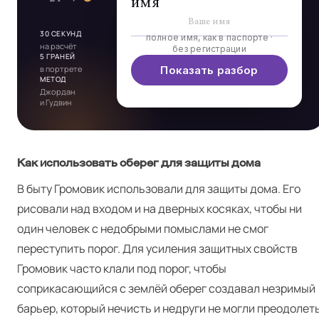
имя
30 СЕКУНД
полное имя, как в паспорте ·
на расчёт
без регистрации
5 ГРАНЕЙ
в портрете
Показать разбор
МЕТОД
Джордан
и Гудвин
Как использовать оберег для защиты дома
В быту Громовик использовали для защиты дома. Его
рисовали над входом и на дверных косяках, чтобы ни
один человек с недобрыми помыслами не смог
переступить порог. Для усиления защитных свойств
Громовик часто клали под порог, чтобы
соприкасающийся с землёй оберег создавал незримый
барьер, который нечисть и недруги не могли преодолеть