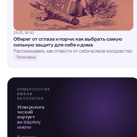
29.03, 18:00
Я
Оберег от сглаза и порчи: как выбрать самую
сильную защиту для себя и дома
Рассказываем, как отвести от себя всякое колдовство
Талисманы
А
7
НУМЕРОЛОГИЯ
ИМЕНИ ·
БЕСПЛАТНО
Нумерологи
ческий
портрет
по
вашему
имени