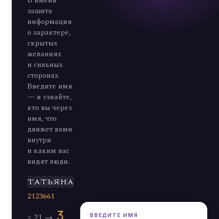
В имени
зашита
информация
о характере,
скрытых
желаниях
и сильных
сторонах.
Введите имя
— и узнайте,
кто вы через
имя, что
движет вами
внутри
и каким вас
видят люди.
Э
Л
Ь
Д
А
Р
ВВЕДИТЕ ИМЯ