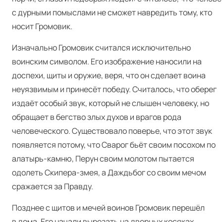
с дурными помыслами не сможет навредить тому, кто
носит Громовик.
Изначально Громовик считался исключительно
воинским символом. Его изображение наносили на
доспехи, щиты и оружие, веря, что он сделает воина
неуязвимым и принесёт победу. Считалось, что оберег
издаёт особый звук, который не слышен человеку, но
обращает в бегство злых духов и врагов рода
человеческого. Существовало поверье, что этот звук
появляется потому, что Сварог бьёт своим посохом по
алатырь-камню, Перун своим молотом пытается
одолеть Скипера-змея, а Даждьбог со своим мечом
сражается за Правду.
Позднее с щитов и мечей воинов Громовик перешёл
в дома. Его начали вырезать на дверных косяках,