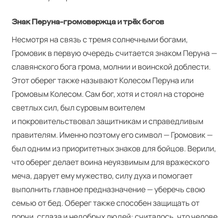
Знак Перуна-громовержца и трёх богов
Несмотря на связь с тремя солнечными богами,
Громовик в первую очередь считается знаком Перуна —
славянского бога грома, молнии и воинской доблести.
Этот оберег также называют Колесом Перуна или
Громовым Колесом. Сам бог, хотя и стоял на стороне
светлых сил, был суровым воителем
и покровительствовал защитникам и справедливым
правителям. Именно поэтому его символ — Громовик —
был одним из приоритетных знаков для бойцов. Верили,
что оберег делает воина неуязвимым для вражеского
меча, дарует ему мужество, силу духа и помогает
выполнить главное предназначение — уберечь свою
семью от бед. Оберег также способен защищать от
порчи, сглаза и недобрых людей: считалось, что челове